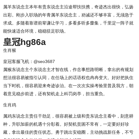
属羊东说念主本年有贵东说念主沿途帮扶扶携，奇迹杰出很快，弘扬
出彩。刚步入职场的年青属羊东说念主，劝诫还不够丰富，无须急于
求成。多随着靠谱前辈谦让学习，多看多听多麇集，千里淀一阵子就
能快速适合环境，稳稳驻足职场。
皇冠hg86a
生肖猴
皇冠客服飞机：@seo3687
属猴东说念主个东说念主才智在线，作念事想路明晰，拿出的有规划
想法很容易被指引认同，在任场上的话语权也冉冉变大。好好把执住
当下时机，很容易迎来奇迹诊治。在一次次实操考验里普及我方，朝
着意见稳步前进，还有契机走上科罚岗亭，担当重负。
生肖鸡
属鸡东说念主责任干劲足，很容易被上级和贵东说念主看中，刻意耕
种，升职加薪的机遇十分彰着。好契机贫困不常有，一定要好好珍
藏，拿出最佳的责任状态。勇于跳出安稳圈，主动挑战新任务，不亏