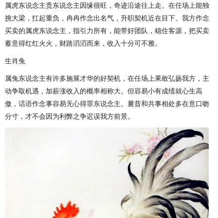
属虎东说念主贵东说念主因缘很旺，奇迹沿途往上走。在任场上能独
挑大梁，扛起重负，冉冉作念出名气，升职契机近在目下。我方作念
买卖的属虎东说念主，指引力所有，能带好团队，稳住客源，把买卖
蓄意得红红火火，财路滔滔而来，收入十分可不雅。
生肖兔
属兔东说念主有许多施展才华的好契机，在任场上果敢弘扬我方，主
动争取机遇，加薪涨收入的概率相称大。但容易小有成绩就心生高
傲，话语作念事容易无心得罪东说念主。曩昔和共事相处多在意口吻
分寸，才不会因为利弊之争迟误我方前景。