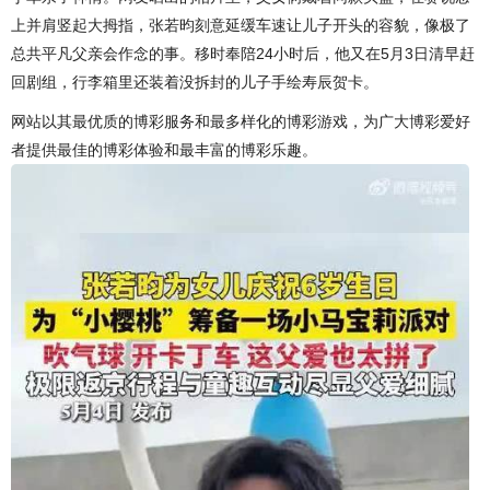
上并肩竖起大拇指，张若昀刻意延缓车速让儿子开头的容貌，像极了
总共平凡父亲会作念的事。移时奉陪24小时后，他又在5月3日清早赶
回剧组，行李箱里还装着没拆封的儿子手绘寿辰贺卡。
网站以其最优质的博彩服务和最多样化的博彩游戏，为广大博彩爱好
者提供最佳的博彩体验和最丰富的博彩乐趣。