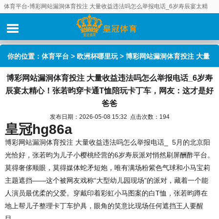
体育平台-博彩网站漏洞体育投注 大量收益违法吗怎么举报电话_6岁寿辰宴太精
心！张若昀穿卡通T恤陪玩卡丁车，网友：这才是好爸爸
你的位置：
体育平台
>
欧洲杯哪里玩
> 博彩网站漏洞体育投注 大量
博彩网站漏洞体育投注 大量收益违法吗怎么举报电话_6岁寿
收益违法吗怎么举报电话_6岁寿辰宴太精心！张若昀穿卡通T恤陪玩
辰宴太精心！张若昀穿卡通T恤陪玩卡丁车，网友：这才是好
卡丁车，网友：这才是好爸爸
爸爸
发布日期：2026-05-08 15:32 点击次数：194
皇冠hg86a
博彩网站漏洞体育投注 大量收益违法吗怎么举报电话_ 5月的北京阳
光恰好，张若昀为儿子小樱桃经营的6岁寿辰派对悄然刷屏酬酢平台。
莫得奢侈顺眼，莫得媒体蛇矛短炮，唯有满场粉紫色气球和小马宝莉
主题遮挡——这个被网友戏称“大型幼儿园现场”的派对，藏着一个能
人演员最优柔的父爱。穿戴印着彩虹小马图案的白T恤，张若昀蹲在
地上帮儿子整理卡丁车护具，眼角的笑意比现场任何遮挡王人要醒
目。