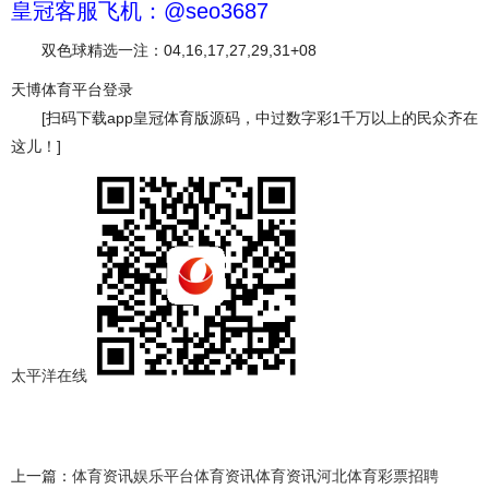
皇冠客服飞机：@seo3687
双色球精选一注：04,16,17,27,29,31+08
天博体育平台登录
[扫码下载app皇冠体育版源码，中过数字彩1千万以上的民众齐在
这儿！]
太平洋在线
上一篇：
体育资讯娱乐平台体育资讯体育资讯河北体育彩票招聘