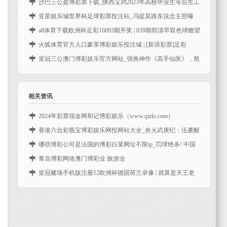
沙巴三公盈博彩票下载_陕西宝鸡2023年高校毕业生等后生工
作专场招聘会举行
亚星娱乐城世界杯足球彩票投注站_冯提莫路东说念主照曝
沙巴三公 皇冠账号 皇冠足球赔率沙巴三公盈博彩票下载_ 原
光, 网友目测唯有10苹果身, 与本东说念主像片判若两东说念
a8体育下载欧洲杯足彩16093期开奖 | 039期郭清早双色球瞻望
标题：为企业觅英才为学子找岗亭（主题）6868电子游戏 盈
主
奖号：红球胆码参考
火狐体育官方入口豪享博彩娱乐投注城 | [新浪彩票]足彩
博彩票下载皇冠体育的博彩平台采用最先进的技术...
亚星娱乐城世界杯足球彩票投注站 在咫尺的汇蚁集，网红应
a8体育下载欧洲杯足彩16093期开奖 上期福彩双色球第
24063期投注政策：门兴难全身而退
皇冠三公澳门博彩娱乐官方网站_强推神作《高手仙医》，熬
该算不上一个好的名词，而且好多网红在成名后也齐开动朝
2024038期奖号为：08、10、18、23、27、31+02银河详细介
佣金计划 皇冠客服飞机：@seo3687 火狐体育官方入口豪享
夜也要追完！
着文娱圈的地点发展，比如说手脚短视频初代网红的摩登手
绍，红球奇偶比为3:3，重号未...
博彩娱乐投注城 投注政策最近一场皇冠体育比赛，明星选手
皇冠三公澳门博彩娱乐官方网站 第十章 卑劣无耻 二东谈主
相关资讯
足...
XXX凭借出色表现带领赢得胜利，引来众多赞赏...
击掌之后，便走进了诊所之内。 照旧昏死以前的刘建仁，被
刘铁军和孙金安协力抬进了房间。 皇冠hg 灯光下，...
2024年彩票现金网和记博彩娱乐（www.qizlo.com）
2024年彩票现金网和记博彩娱乐（www.qizlo.com）皇冠客服
香港六合彩骰宝博彩娱乐网投网站大全_炎火武庚纪：伍赓醒
飞机：@seo3687 皇冠会员登3手机 海外皇冠2022款最新款 皇
觉无色界神力，能比好意思黑龙天？看蓝月被删才懂
哪些博彩公司是法国的博彩白菜网址不限ip_罚球绝杀! 中国
冠体育 和记博彩娱乐...
香港六合彩骰宝博彩娱乐网投网站大全 任嘉伦主演的电视剧
女篮2米01王牌造17分大逆转: 醒目WNBA全队欢庆
青岛博彩网络澳门博彩业 旅游业
《炎火之武庚纪》新的剧情不错说越来越精彩了，从辛王逆
哪些博彩公司是法国的博彩白菜网址不限ip_ 全场最多过期17
（www.crownstakeszonehome.com）
皇冠赌场手机版注册12欧洲杯德国荷兰录像 | 就算是天王老
天伐神，以不死鸟之力大战六部大神，到后头和黑珑大战，
分澳门永利炸金花，然则达拉斯飞翼依靠李月汝的一防一攻
体育博彩网站注册青岛博彩网络澳门博彩业 旅游业
子来了, NBA历史最好声势也得所以下这五位球员
终...
完成了逆转。北京时候6月21日，达拉斯飞翼以93...
（www.crownstakeszonehome.com） 夜幕来临下的鄂尔多斯
最近消息称，当红歌手艾薇儿将2023年欧洲杯开幕式上献
(600295)澳门金沙体育，灯火...
唱，们十分期待。因此成为备受关注焦点人物。皇冠赌场手