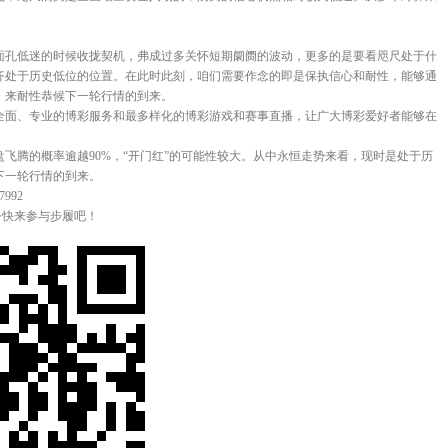
孔低迷的时候收拢契机，弗成过多关怀短期阛阓的波动，更多的是要看咫尺处于什
齐处于历史低位的位置。在此时此刻，咱们需要作念的即是保执信心和耐性，能够通
，来耐性恭候下一轮行情的到来。
全面、专业的博彩服务和最多样化的博彩游戏和赛事直播，让广大博彩爱好者能够在
腾的概率逾越90%，“开门红”的可能性较大。从中永恒走势来看，现时是处于历
下一轮行情的到来。
992
~快来参与步履吧！