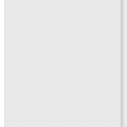
机版注册12欧洲杯德国荷兰录像 小猪优版浙江 四肢一个...