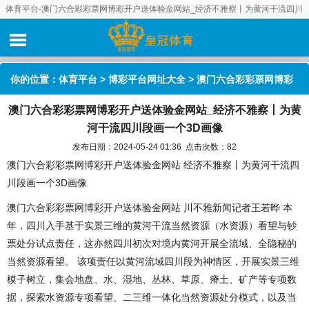
体育平台-澳门六合彩彩票网博彩开户送体验金网站_经济不雅察丨为黄河干流四川
段画一个3D画像
你的位置：
体育平台
>
博彩平台网址大全
> 澳门六合彩彩票网博彩
澳门六合彩彩票网博彩开户送体验金网站_经济不雅察丨为黄
开户送体验金网站_经济不雅察丨为黄河干流四川段画一个3D画像
河干流四川段画一个3D画像
发布日期：2024-05-24 01:36 点击次数：82
澳门六合彩彩票网博彩开户送体验金网站 经济不雅察丨为黄河干流四
川段画一个3D画像
澳门六合彩彩票网博彩开户送体验金网站 川不雅新闻记者王若晔 本
年，四川入手基于实景三维的黄河干流当然资源（水资源）看望与钞
票处分试点责任，这亦然四川初次对境内黄河开展全流域、全隐秘的
当然资源看望。 该项责任以黄河流域四川段为神情区，开展实景三维
模子树立，集会地盘、水、湿地、丛林、草原、瘠土、矿产等专项数
据，探索水资源专项看望、二三维一体化当然资源处分模式，以及当