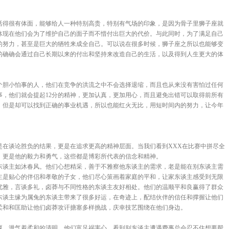
活得很有体面，能够给人一种特别高贵，特别有气场的印象，是因为骨子里狮子座就
体现在他们会为了维护自己的面子而不惜付出巨大的代价。与此同时，为了满足自己
的努力，甚至是巨大的牺牲来成全自己。可以说在很多时候，狮子座之所以也能够变
的确确会通过自己长期以来的付出和坚持来改造自己的生活，以及得到人生更大的体
个胆小怕事的人，他们在竞争的洪流之中不会选择退缩，而且也从来没有害怕过任何
事，他们就会提起12分的精神，更加认真，更加用心，而且避免出错可以取得前所有
，但是却可以找到正确的事业机遇，所以也能红火无比，用短时间内的努力，让今年
是在谈论胜负的结果，更是在追求更高的精神层面。当我们看到XXX在比赛中拼尽全
，更是他的毅力和勇气，这些都是博彩所代表的信念和精神。
东谈主如沐春风。他们心想精采，善于不雅察他东谈主的需求，老是能在别东谈主需
主是贴心的伴侣和孝敬的子女，他们尽心策画着家庭的平和，让家东谈主感受到无限
优雅，言谈多礼，卤莽与不同性格的东谈主友好相处。他们的温顺平和良赢得了群众
东谈主缘为属兔的东谈主带来了很多好运，在奇迹上，配结伙伴的信任和撑握让他们
柔和和匡助让他们卤莽攻讦搪塞多样挑战，庆幸技艺围绕在他们身边。
厚，泄气着柔和的清明。他们富足祸害心，看到别东谈主遭遇费事总会忍不住想要帮