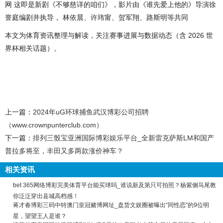
网 这即是新剧《不够慈详的咱们》，影片由《谁先爱上他的》导演徐
誉庭编剧并执导， 林依晨、许玮甯、贺军翔、路斯明等共同
本文为体育资讯整理与解读，关注赛事进展与数据动态（含 2026 世
界杯相关话题）。
上一篇：
2024年uG环球捕鱼武汉博彩公司招聘
（www.crownpunterclub.com）
下一篇：
排列三骰宝亚洲国际博彩娱乐平台_全新雷克萨斯LM和国产
普拉多将至，丰田又多两款涨价神车？
相关资讯
bet 365网络博彩完美体育平台能买球吗_谁说新及第只可拍照？杨紫侧马尾教
你泛泛穿出县城高档感！
蒋才春博彩三码中特澳门皇冠赌博网址_盘货文娱圈被曝出“同性恋”的9位明
星，望望王人是谁？