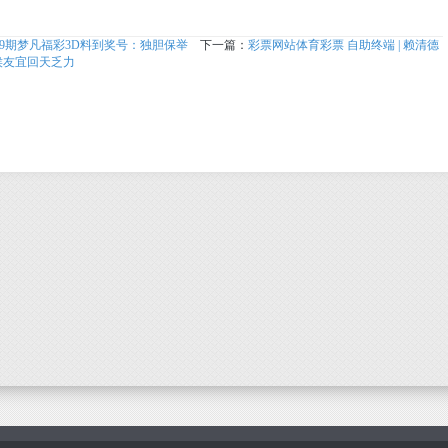
119期梦凡福彩3D料到奖号：独胆保举
下一篇：
彩票网站体育彩票 自助终端 | 赖清德
侯友宜回天乏力