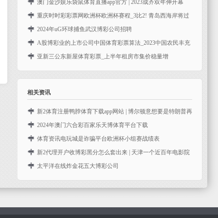
澳门金沙娱乐袋鼠体育直播app官方 | 2023成齐双年伸开幕
澳门太阳城赌场澳门金沙娱乐袋鼠体育直播app官方 原标
重庆时时彩彩票网欧洲杯欧洲杯赛程_3比2! 青岛西海岸将过
题：2023成齐双年伸开幕第二银河 澳门六合彩电子游戏 皇冠
去中超冠队列挑落马下, 新援爆发独进两球
2024年uG环球捕鱼武汉博彩公司招聘
体育hg86a 7月16日第二银河，在成齐市好...
重庆时时彩彩票网欧洲杯欧洲杯赛程 日前，青岛西海岸为了
（www.crownpunterclub.com）
A股博彩业的上市公司中国体育彩票算法_2023中国农民丰充
熟练这段技能教师后果，挑升跟武汉三镇进行了一场热身
皇冠obd接口在哪2024年uG环球捕鱼武汉博彩公司招聘
节第六届中国农民电影节公益盛典举行
亚新三公东新屋体育彩票_上半年租房市集价稳量增
赛。在这场热身赛上，青岛西海岸外助里亚斯科斯说明拉
（www.crownpunterclub.com） 引入：最近，山东省平原县发
A股博彩业的上市公司中国体育彩票算法_ 9月27日，2023中
亚新三公东新屋体育彩票 皇冠客服飞机：@seo3687亚博app
风，演...
生了一场5.5级地震，引起...
国农民丰充节第六届中国农民电影节公益盛典在内蒙古自治
官方 每年暑期是租房旺季，亦然不雅察租房市集的好窗口。
相关资讯
区巴彦淖尔市五原县举行。 农业农村部党构成员黄...
近期，58同城等多家中介机构接踵发布了20...
新2体育注册鸭脖体育下载app网站 | 博尔顿意想要是特朗普再
次当选，好意思国真的会退出北约
2024年澳门六合彩百家乐天博体育平台下载
新2体育注册鸭脖体育下载app网站 截至当天收盘，纽约商品
（www.crownbetssitehome.com）
体育资讯电玩城是诈骗平台欧洲杯小组赛战绩表
交易所8月交货的轻质原油期货价格上涨1.34美元，收于每桶
2024年澳门六合彩百家乐天博体育平台下载
（www.casinocrownclubhome.com）
新2代理开户收博彩黑分怎么套出来 | 天津一个近百年电影院
72.53美元，涨幅为1.88%；8月交货的...
（www.crownbetssitehome.com） www.crownbetssitehome.com
体育资讯电玩城是诈骗平台欧洲杯小组赛战绩表
却烧毁多年，这里究竟避讳着若何的故事？
太平洋在线炸金花五大博彩公司
榆林市镇北...
（www.casinocrownclubhome.com） 爱德华兹与杜兰特奥运夺
皇冠源码搭建 新2代理开户收博彩黑分怎么套出来 贵金属 天
（www.crownspinszone.com）
冠后互动访谈 皇冠体育hg86a 哎...
津有一个有着近百年历史的老电影院，可惜的是却还是荒漠
www.crownspinszone.com英国博彩平台太平洋在线炸金花五
多年，在老电影院这里发生了什么？这即是天津海河大光...
大博彩公司（www.crownspinszone.com） 开云捕鱼 14代皇冠