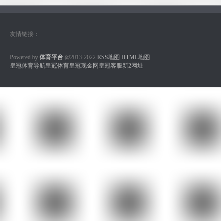
友情链接：
Powered by
体育平台
@2013-2022
RSS地图
HTML地图
皇冠体育导航
皇冠体育
皇冠现金网
皇冠客服
新2网址