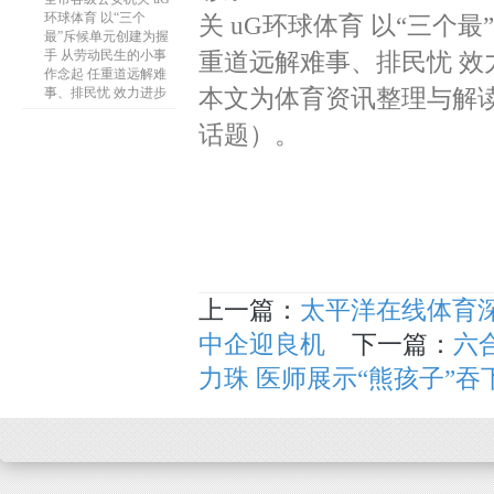
环球体育 以“三个
关 uG环球体育 以“三个
最”斥候单元创建为握
手 从劳动民生的小事
重道远解难事、排民忧 效
作念起 任重道远解难
本文为体育资讯整理与解读
事、排民忧 效力进步
话题）。
上一篇：
太平洋在线体育深
中企迎良机
下一篇：
六
力珠 医师展示“熊孩子”