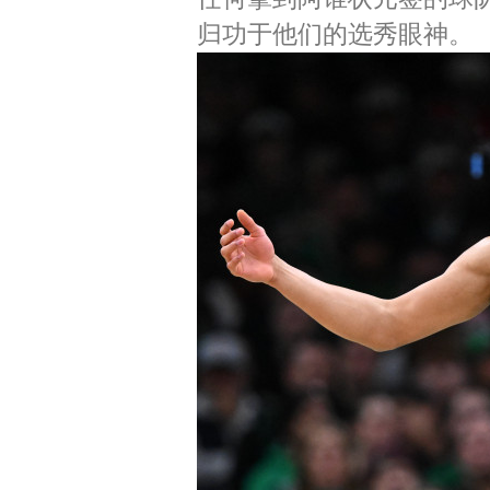
归功于他们的选秀眼神。