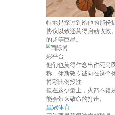
特地是探讨到给他的那份提
协议以致还莫得启动收效
的超等巨星。
他们也莫得作念出作死马
称，休斯敦专诚向在这个
博彩比例投注
但在这少量上，火箭不错
能会带来致命的打击。
皇冠体育