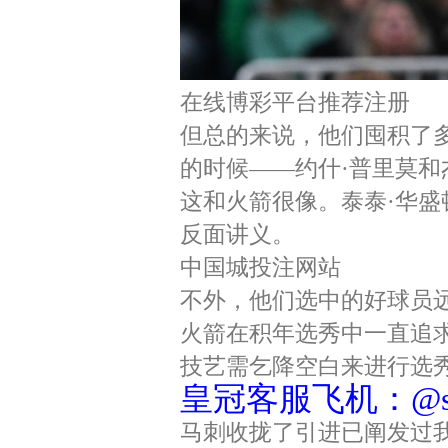
在线博彩平台推荐注册
但总的来说，他们囤积了
的时候——约什·普里莫和
这和火箭很像。泰泰·华盛
反面讲义。
中国城投注网站
不外，他们选中的好球员
火箭在积年选秀中一直追
技艺需乞降空白来进行选
皇冠客服飞机：@se
马刺收拢了引进已阐发过