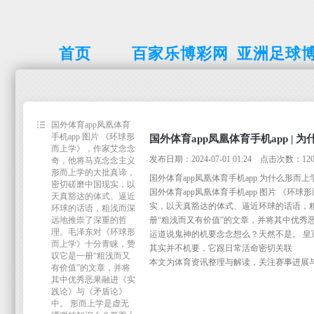
首页
百家乐博彩网
亚洲足球
博彩平台网址
在线百家乐
大全
国外体育app凤凰体育
手机app 图片 《环球形
国外体育app凤凰体育手机app 
而上学》，作家艾念念
发布日期：2024-07-01 01:24 点击次数：12
奇，他将马克念念主义
形而上学的大批真谛，
国外体育app凤凰体育手机app 为什么形
密切磋磨中国现实，以
国外体育app凤凰体育手机app 图片 《
天真豁达的体式、逼近
实，以天真豁达的体式、逼近环球的话语，
环球的话语，粗浅而深
远地推崇了深重的哲
册“粗浅而又有价值”的文章，并将其中优秀
理。毛泽东对《环球形
运道说鬼神的机要念念想么？天然不是。 皇
而上学》十分青睐，赞
其实并不机要，它跟日常活命密切关联
叹它是一册“粗浅而又
本文为体育资讯整理与解读，关注赛事进展与数
有价值”的文章，并将
其中优秀恶果融进《实
践论》与《矛盾论》
中。 形而上学是虚无