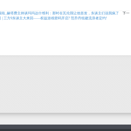
线啦_赫塔费主帅谈玛玛达什维利：那时在瓦伦我让他首发，东谈主们说我疯了
下一
 | 三方9东谈主大来回——权益游戏密码开启? 范乔丹组建流浪者定约!