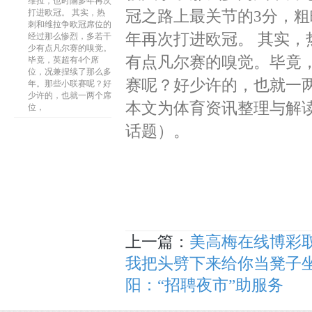
维拉，也时隔多年再次
冠之路上最关节的3分，
打进欧冠。 其实，热
刺和维拉争欧冠席位的
年再次打进欧冠。 其实
经过那么惨烈，多若干
少有点凡尔赛的嗅觉。
有点凡尔赛的嗅觉。毕竟
毕竟，英超有4个席
位，况兼捏续了那么多
赛呢？好少许的，也就一
年。那些小联赛呢？好
少许的，也就一两个席
本文为体育资讯整理与解读
位，
话题）。
上一篇：
美高梅在线博彩取
我把头劈下来给你当凳子
阳：“招聘夜市”助服务