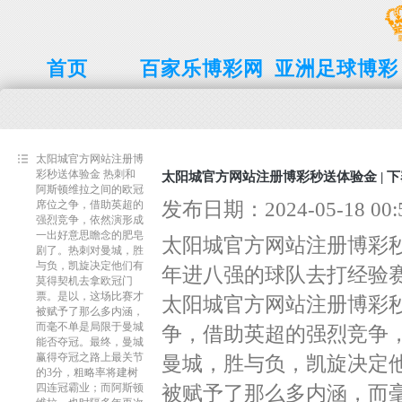
首页
百家乐博彩网
亚洲足球博彩
博彩平台网址
在线百家乐
大全
太阳城官方网站注册博
彩秒送体验金 热刺和
太阳城官方网站注册博彩秒送体验金 | 
阿斯顿维拉之间的欧冠
发布日期：2024-05-18 0
席位之争，借助英超的
强烈竞争，依然演形成
一出好意思瞻念的肥皂
太阳城官方网站注册博彩秒
剧了。热刺对曼城，胜
与负，凯旋决定他们有
年进八强的球队去打经验
莫得契机去拿欧冠门
票。是以，这场比赛才
太阳城官方网站注册博彩
被赋予了那么多内涵，
而毫不单是局限于曼城
争，借助英超的强烈竞争
能否夺冠。最终，曼城
赢得夺冠之路上最关节
曼城，胜与负，凯旋决定
的3分，粗略率将建树
四连冠霸业；而阿斯顿
被赋予了那么多内涵，而