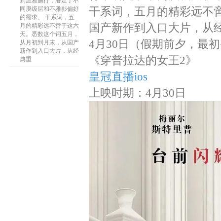
到温雅施行，餍足了不
干系词，五月的精彩远不
同庚级层和不雅影偏好
的需求。 干系词，五
国产新作到入口大片，从
月的精彩远不啻于这六
天。悉数这个词五月，
4月30日（假期前夕，最
从月初到月末，从国产
新作到入口大片，从经
《穿普拉达的女王2》
典重
皇冠直播ios
上映时期：4月30日