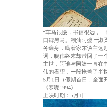
“车马很慢，书信很远，一
口碑黑马。潮汕阿嬷叶淑
务缠身，瞒着家东谈主远
词，晓伟终末却带回了一
主世，阿谁与阿嬷一直在
伟的看望，一段掩盖了半
5月1日（假期首日，全面
《寒噤1994》
上映时期：5月1日