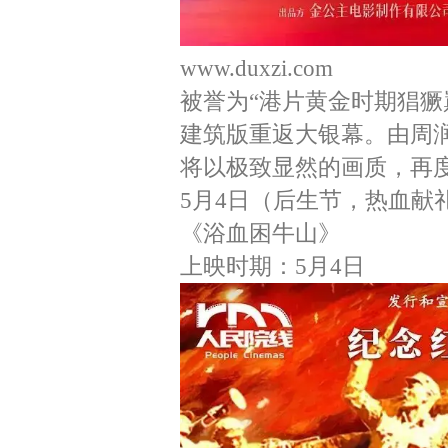
www.duxzi.com
被誉为“港片黄金时期猖獗
建筑版重返大银幕。由周
将以极致显然的画质，再
5月4日（后生节，热血献
《浴血困牛山》
上映时期：5月4日