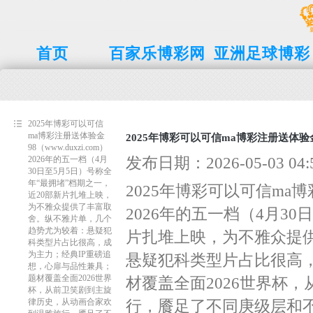
首页
百家乐博彩网
亚洲足球博彩
博彩平台网址
在线百家乐
大全
2025年博彩可以可信
ma博彩注册送体验金
2025年博彩可以可信ma博彩注册送体验金98
98（www.duxzi.com）
发布日期：2026-05-03 0
2026年的五一档（4月
30日至5月5日）号称全
年“最拥堵”档期之一，
2025年博彩可以可信ma博彩
近20部新片扎堆上映，
为不雅众提供了丰富取
2026年的五一档（4月3
舍。纵不雅片单，几个
趋势尤为较着：悬疑犯
片扎堆上映，为不雅众提
科类型片占比很高，成
为主力；经典IP重磅追
悬疑犯科类型片占比很高，
想，心扉与品性兼具；
题材覆盖全面2026世界
材覆盖全面2026世界杯
杯，从前卫笑剧到主旋
律历史，从动画合家欢
行，餍足了不同庚级层和