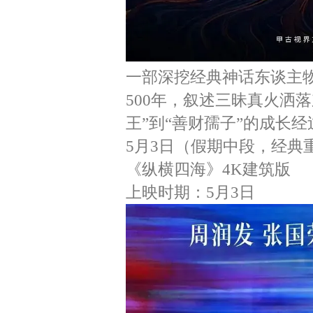
一部深挖经典神话东谈主
500年，叙述三昧真火洒
王”到“善财孺子”的成长经
5月3日（假期中段，经典
《纵横四海》4K建筑版
上映时期：5月3日