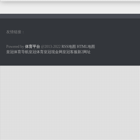
友情链接：
Powered by
体育平台
@2013-2022
RSS地图
HTML地图
皇冠体育导航
皇冠体育
皇冠现金网
皇冠客服
新2网址