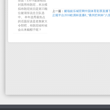
排面！ESPN最新模拟
封面用布朗尼，本次模
拟布朗尼依旧是第55顺
上一篇：
赌场娱乐城官网中国体育彩票直播下载
位被湖东说念主队选
正规平台2016欧洲杯直播8_“衢州烂柯杯”
中。 本年选秀最热点
的话题应该是老詹家大
令郎吧，布朗尼啥时候
会出来戴帽子呢？