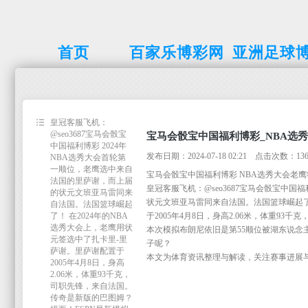
首页
百家乐博彩网
亚洲足球
博彩平台网址
在线百家乐
大全
皇冠客服飞机：
@seo3687宝马会骰宝
宝马会骰宝中国福利博彩_NBA选秀
中国福利博彩 2024年
发布日期：2024-07-18 02:21 点击次数：13
NBA选秀大会首轮第
一顺位，老鹰选中来自
宝马会骰宝中国福利博彩 NBA选秀大会老鹰
法国的里萨谢，而上届
皇冠客服飞机：@seo3687宝马会骰宝中国
的状元文班亚马雷同来
状元文班亚马雷同来自法国。法国篮球崛起了！
自法国。法国篮球崛起
了！ 在2024年的NBA
于2005年4月8日，身高2.06米，体重9
选秀大会上，老鹰用状
本次模拟布朗尼依旧是第55顺位被湖东说念
元签选中了扎卡里-里
子呢？
萨谢。里萨谢配置于
本文为体育资讯整理与解读，关注赛事进展与数
2005年4月8日，身高
2.06米，体重93千克，
司职先锋，来自法国。
传奇是新版的巴图姆？