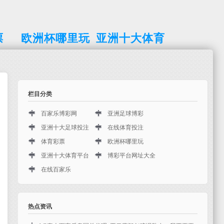
票
欧洲杯哪里玩
亚洲十大体育
平台
栏目分类
百家乐博彩网
亚洲足球博彩
亚洲十大足球投注
在线体育投注
体育彩票
欧洲杯哪里玩
亚洲十大体育平台
博彩平台网址大全
在线百家乐
热点资讯