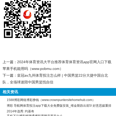
上一篇：
2024年体育资讯大平台推荐体育体育资讯app官网入口下载
苹果手机能用吗（www.pobmu.com）
下一篇：
皇冠av九州体育投注怎么样 | 中国男篮22分大捷中国台北
队，全场球迷陪中国男篮找自信
相关资讯
1588博彩网络博彩挣钱（www.crownpuntersitehomehub.com）
博彩 导航网体育投注app下载大全免费版安装_维金斯跌出前5! 好意思媒重排
2014年选秀: 约基奇
手机下注博彩棋牌通博彩票网是黑平台么