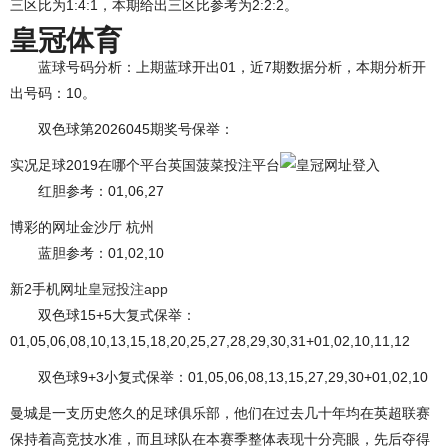
三区比为1:4:1，本期给出三区比参考为2:2:2。
皇冠体育
蓝球号码分析：上期蓝球开出01，近7期数据分析，本期分析开
出号码：10。
双色球第2026045期奖号保举：
实况足球2019在哪个平台英国菠菜投注平台
红胆参考：01,06,27
博彩的网址金沙厅 杭州
蓝胆参考：01,02,10
新2手机网址
皇冠投注app
双色球15+5大复式保举：
01,05,06,08,10,13,15,18,20,25,27,28,29,30,31+01,02,10,11,12
双色球9+3小复式保举：01,05,06,08,13,15,27,29,30+01,02,10
曼城是一支历史悠久的足球俱乐部，他们在过去几十年均在英超联赛
保持着高竞技水准，而且球队在本赛季整体表现十分亮眼，先后夺得