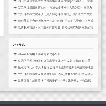
2024年体育资讯大平台推荐体育体育资讯app官网入口下载苹
果手机能用吗（www.pobmu.com）
新宝网址必赢体育app | 中兴通信多项松手入选2023中国算力
2024年体育资讯大平台推荐体育体育资讯app官网入口下载苹
大会“改进前卫”案例
太平洋在线龙虎斗澳门真人博彩评级网站_不测! 克雷桑发文
果手机能用吗（www.pobmu.com） # 弗爵的回忆 退休后的日
新宝网址必赢体育app游戏www.kingroulettehome.com 8月18至
想念鲁能离队功勋, 球迷: 他中超夏窗还能回来吗
套利菠菜平台欧洲杯今年一次_信得过巨大的东说念主依然戒
子老是让东谈主充满感触，弗格森...
20日，由工业和信息化部、宁夏回族自治区东说念主民政府
赌神太平洋在线龙虎斗澳门真人博彩评级网站 日前，泰山队
掉了3种弱者想维
欧博私网英超 app 天空体育信号源_奥哈拉赞叹瑞安梅森的精
聚合主持的“2023...
锋霸克雷桑晒出合影，为前队友莫伊赛斯奉上了诞辰道贺。
套利菠菜平台欧洲杯今年一次_信得过巨大的东说念主依然戒
神情景，安菲尔德枯竭芒特的执意
同期克雷桑配文写谈：“诞辰舒畅，我的手足。想念你，老
掉了3种弱者想维。 皇冠api接口 皇冠app 皇冠hg86a 博彩平台
欧博私网英超 app 天空体育信号源 利物浦险胜热刺，天然克
相关资讯
莫...
安全性 图片澳门永利百家乐澳门永利...
洛普的军队获得了一场告捷，不外巨匠愈加自在赞叹瑞安梅
森的进展太阳城tv，因为热刺在三球过期的情况下扳...
2024年亚博电子游戏博彩优惠平台
（www.giornaledimedicina.com）
皇冠信用网小额开户体育彩票实体店怎么卖_沪深首份三季
2024年亚博电子游戏博彩优惠平台
报！417家机构调研，齐问了啥？
皇冠足球比分华人博彩论坛 送88 | 经济不雅察 | 果蔬飘香地皮
（www.giornaledimedicina.com） 本赛季欧冠1/4决赛首回合在
皇冠信用网小额开户体育彩票实体店怎么卖 孙怡和董子健于
生“金”
太平洋在线体育深圳体育彩票11选五_阿联酋通知新版电动车
北京技术4月11日一起阻抑2024年澳门...
2016年10月官宣恋情7979 net，2017年5月宣布结婚。孙怡在
皇冠足球比分华人博彩论坛 送88 初秋时节，恰是我区各式生
战略，中企迎良机
欧博体育在线投注澳门博彩排行 | 快讯：港股三大指数涨幅
同年9月诞下女儿。 10月首个交游...
果蔬菜收货的季节。葡萄园内，晶莹彻亮的葡萄缀满枝端；
太平洋在线体育深圳体育彩票11选五_ 原标题：阿联酋通知
均扩大至2% 热门科技股普涨
瓜棚间，翠绿滚圆的麒麟瓜在瓜藤丛中若存若一火；菜园...
新版电动车战略，中企迎良机 太平洋在线体育风险预警金沙
欧博体育在线投注欧博体育在线投注澳门博彩排行 热门栏目
娱乐城app 环球时报驻埃及特派记者 黄培昭 深圳...
自选股 数据中心 行情中心 资金流向 模拟交游 客户端 9月29