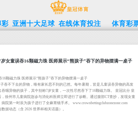
博彩
亚洲十大足球
在线体育投注
体育彩
投注
 7岁女童误吞16颗磁力珠 医师展示“熊孩子”吞下的异物摆满一桌子
吞16颗磁力珠 医师展示“熊孩子”吞下的异物摆满一桌子
得孩子吞不下去的异物，唯有家长思不到的已然。每年暑期，皆是儿童误吞异物的高发
吞咽异物的孩子，其中别称7岁女童，一次性尽然吞下了16颗磁力珠。 皇冠比分 皇
送医后，徐州市儿童病院急诊与消化科医师立即进行了诊断。通过腹部CT查抄，发现女童
为孩子进行了全麻胃镜手术。 www.crownbettingclubzonezone.com
据动态（含 2026 世界杯相关话题）。