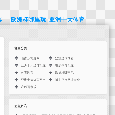
票
欧洲杯哪里玩
亚洲十大体育
平台
栏目分类
百家乐博彩网
亚洲足球博彩
亚洲十大足球投注
在线体育投注
体育彩票
欧洲杯哪里玩
亚洲十大体育平台
博彩平台网址大全
在线百家乐
热点资讯