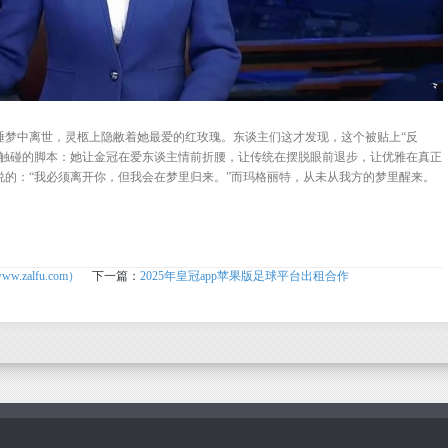
特在睡梦中离世，灵柩上隐敝着她最爱的红玫瑰。东谈主们这才发现，这个被贴上“反
敢触碰的脚本：她让金冠在爱东谈主情前折腰，让传统在摆脱眼前退步，让优雅在真正
说的：“我必须离开你，但我会在梦里归来。”而玛格丽特，从未从我方的梦里醒来。
alfu.com）
下一篇：
2025年皇冠app苹果版足球平台出租合作