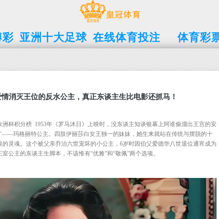
博彩
亚洲十大足球
在线体育投注
体育彩
投注
 为爱情消灭王位的反水公主，真正东谈主生比电影还抓马！
8欧洲杯积分榜 1953年《罗马沐日》上映时，没东谈主知谈银幕上阿谁偷溜出王宫的安
瑰”——玛格丽特公主。四肢伊丽莎白女王独一的妹妹，她生来就站在传统与摆脱的十
恨的灵魂。这个被父亲乔治六世宠坏的小公主，6岁时因伯父爱德华八世退位通宵成为
室公主的东谈主生脚本，不该惟有“优雅”和“敬佩”两个选项。