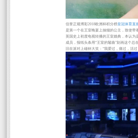
信誉正规博彩2018欧洲杯积分榜
皇冠体育直
是第一个在王室晚宴上抽烟的公主，致使带着
英国史上初度电视转播的王室婚典，本认为
成员，报纸头条用“王室的鬈曲”刻画这个总
旧在派对上碰杯大笑：“我爱过，痛过，活过