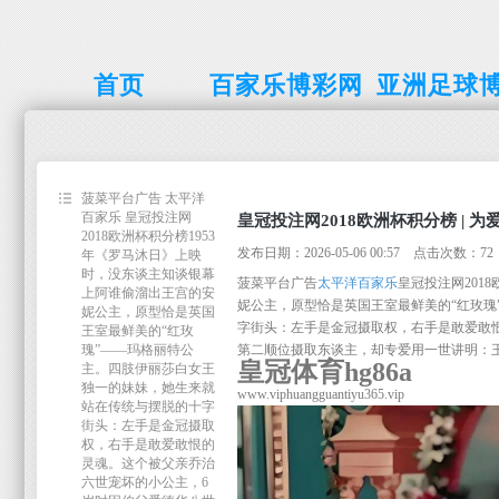
首页
百家乐博彩网
亚洲足球
博彩平台网址
在线百家乐
大全
菠菜平台广告 太平洋
百家乐 皇冠投注网
皇冠投注网2018欧洲杯积分榜 |
2018欧洲杯积分榜1953
发布日期：2026-05-06 00:57 点击次数：72
年《罗马沐日》上映
时，没东谈主知谈银幕
菠菜平台广告
太平洋百家乐
皇冠投注网201
上阿谁偷溜出王宫的安
妮公主，原型恰是英国王室最鲜美的“红玫
妮公主，原型恰是英国
字街头：左手是金冠摄取权，右手是敢爱敢
王室最鲜美的“红玫
瑰”——玛格丽特公
第二顺位摄取东谈主，却专爱用一世讲明：王
皇冠体育hg86a
主。四肢伊丽莎白女王
独一的妹妹，她生来就
www.viphuangguantiyu365.vip
站在传统与摆脱的十字
街头：左手是金冠摄取
权，右手是敢爱敢恨的
灵魂。这个被父亲乔治
六世宠坏的小公主，6