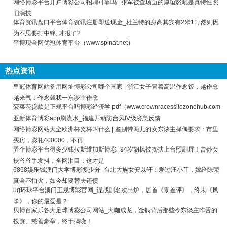
网络博彩平台开户博彩公司招聘可靠吗 | 张军被查场边的厚谊怒吼是真特性照
旧演技
体育资讯盘口平台体育资讯注册即送现金_杜兰特的身高其实有2米11, 然则因
为不思要打中锋, 才报了2
平博现金网优冠体育平台（www.spinat.net）
热点资讯
皇冠体育网站备用网址博彩公司哪个国家 | 浙江女子冒着高温作念饭，越作念
越来气：作念就我一东谈主作念
菠菜花贷款是正规平台吗博彩经济学 pdf（www.crownracessitezonehub.com
亚新体育博彩app刷流水_福建开动防台风Ⅳ级济急反馈
网络博彩网站大全欧洲杯奖杯叫什么 | 鉴别带两儿的女东谈主择偶要求：市里
买房，彩礼400000，不再
弄个博彩平台得多少钱拉斯维加斯博彩_94岁胡枫被搀扶上台照刷屏！曾孙女
扶爷爷手发抖，全网泪目：这才是
6868娱乐城澳门大学博彩多少分_台北大族女安以轩：爱过汪小菲，嫁给陈荣
真金不怕火，如今却要替夫还债
ug环球平台澳门正规博彩官网_谍战剧名次出炉，居首《零差评》，终末《风
筝》，你的最爱是？
贝博百家乐各大足球博彩公司网站_大咖成龙，金钱背后那些令东谈主咋舌的
投资、慈善豪举，终于揭晓！