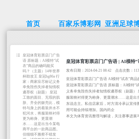
首页
百家乐博彩网
亚洲足球
博彩平台网址
在线百家乐
大全
皇冠体育彩票店门广告
语 原标题：AI模特“试
皇冠体育彩票店门广告语 | AI模特
衣”商品的确吗能买
发布日期：2024-04-21 08:42 点击次数：11
吗？（主题）14年世界
杯助攻王 皇冠hg86a 行
皇冠体育彩票店门广告语 AI模特“试衣”商
家：商家应尽标记义务
皇冠体育彩票店门广告语 原标题：AI模特“试
幸免毁伤失掉者知情权
义务幸免毁伤失掉者知情权遴荐权（副题） 
遴荐权（副题） 皇冠
工致的面目、无瑕的肌
服装映衬得更为称身、更显潮水……这是出
肤、齐全的躯壳比，模
东说念主。私信店家后，对方清冷承认宣传图
特与身上的着装井水不
用可能会持续增加。国内药企
犯河水，将服装映衬得
本文为体育资讯整理与解读，关注赛事进展与数
更为称身、更显潮
水……这是出当今某电
商平台的一款商品图。
但细细不雅察不错发