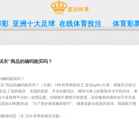
博彩
亚洲十大足球
在线体育投注
体育彩
投注
“试衣”商品的确吗能买吗？
3
品的确吗能买吗？
衣”商品的确吗能买吗？（主题）14年世界杯助攻王 皇冠hg86a 行家：商家应尽标记
皇冠 工致的面目、无瑕的肌肤、齐全的躯壳比，模特与身上的着装井水不犯河水，将
当今某电商平台的一款商品图。但细细不雅察不错发现，试穿服装的模特似乎并非真
是由AI制图而成，“为了更好展现服装细节”。 随着老龄化程度的加深，我国医疗费
据动态（含 2026 世界杯相关话题）。