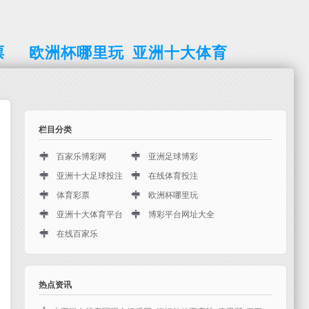
票
欧洲杯哪里玩
亚洲十大体育
平台
栏目分类
百家乐博彩网
亚洲足球博彩
亚洲十大足球投注
在线体育投注
体育彩票
欧洲杯哪里玩
亚洲十大体育平台
博彩平台网址大全
在线百家乐
热点资讯