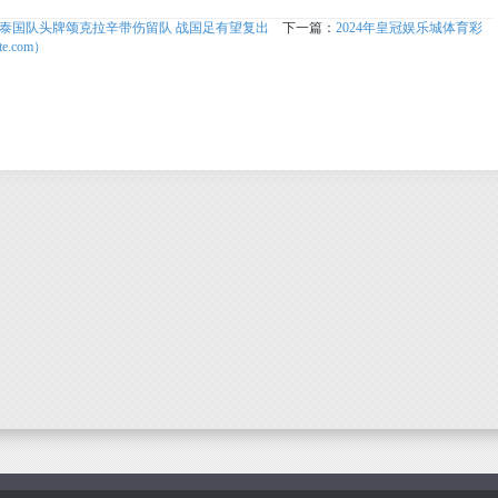
泰国队头牌颂克拉辛带伤留队 战国足有望复出
下一篇：
2024年皇冠娱乐城体育彩
e.com）