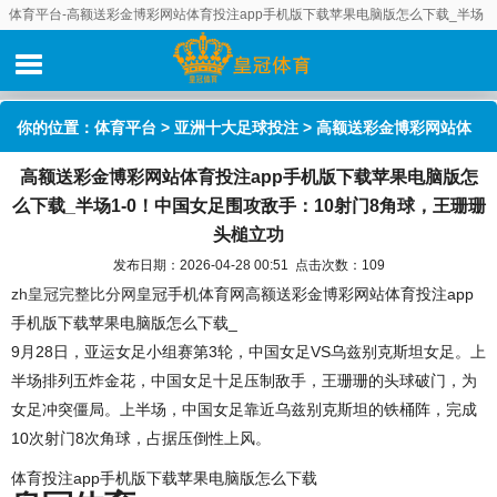
体育平台-高额送彩金博彩网站体育投注app手机版下载苹果电脑版怎么下载_半场
1-0！中国女足围攻敌手：10射门8角球，王珊珊头槌立功
你的位置：
体育平台
>
亚洲十大足球投注
> 高额送彩金博彩网站体
高额送彩金博彩网站体育投注app手机版下载苹果电脑版怎
育投注app手机版下载苹果电脑版怎么下载_半场1-0！中国女足围
么下载_半场1-0！中国女足围攻敌手：10射门8角球，王珊珊
攻敌手：10射门8角球，王珊珊头槌立功
头槌立功
发布日期：2026-04-28 00:51 点击次数：109
zh皇冠完整比分网
皇冠手机体育网高额送彩金博彩网站体育投注app
手机版下载苹果电脑版怎么下载_
9月28日，亚运女足小组赛第3轮，中国女足VS乌兹别克斯坦女足。上
半场排列五炸金花，中国女足十足压制敌手，王珊珊的头球破门，为
女足冲突僵局。上半场，中国女足靠近乌兹别克斯坦的铁桶阵，完成
10次射门8次角球，占据压倒性上风。
体育投注app手机版下载苹果电脑版怎么下载