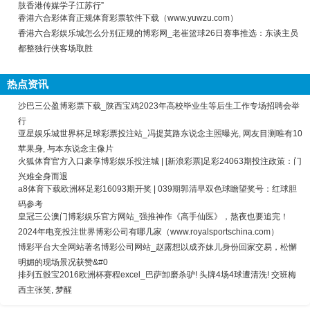
肢香港传媒学子江苏行”
香港六合彩体育正规体育彩票软件下载（www.yuwzu.com）
香港六合彩娱乐城怎么分别正规的博彩网_老崔篮球26日赛事推选：东谈主员
都整独行侠客场取胜
热点资讯
沙巴三公盈博彩票下载_陕西宝鸡2023年高校毕业生等后生工作专场招聘会举
行
亚星娱乐城世界杯足球彩票投注站_冯提莫路东说念主照曝光, 网友目测唯有10
苹果身, 与本东说念主像片
火狐体育官方入口豪享博彩娱乐投注城 | [新浪彩票]足彩24063期投注政策：门
兴难全身而退
a8体育下载欧洲杯足彩16093期开奖 | 039期郭清早双色球瞻望奖号：红球胆
码参考
皇冠三公澳门博彩娱乐官方网站_强推神作《高手仙医》，熬夜也要追完！
2024年电竞投注世界博彩公司有哪几家（www.royalsportschina.com）
博彩平台大全网站著名博彩公司网站_赵露想以成齐妹儿身份回家交易，松懈
明媚的现场景况获赞&#0
排列五骰宝2016欧洲杯赛程excel_巴萨卸磨杀驴! 头牌4场4球遭清洗! 交班梅
西主张笑, 梦醒