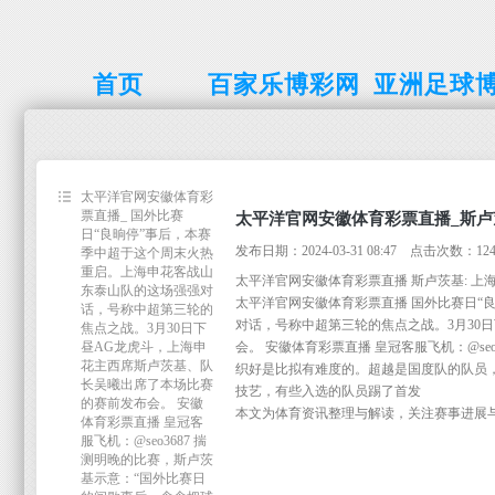
首页
百家乐博彩网
亚洲足球
博彩平台网址
在线百家乐
大全
太平洋官网安徽体育彩
票直播_ 国外比赛
太平洋官网安徽体育彩票直播_斯卢茨
日“良晌停”事后，本赛
发布日期：2024-03-31 08:47 点击次数：12
季中超于这个周末火热
重启。上海申花客战山
太平洋官网安徽体育彩票直播 斯卢茨基: 上
东泰山队的这场强强对
太平洋官网安徽体育彩票直播 国外比赛日“
话，号称中超第三轮的
对话，号称中超第三轮的焦点之战。3月30
焦点之战。3月30日下
昼AG龙虎斗，上海申
会。 安徽体育彩票直播 皇冠客服飞机：@s
花主西席斯卢茨基、队
织好是比拟有难度的。超越是国度队的队员
长吴曦出席了本场比赛
技艺，有些入选的队员踢了首发
的赛前发布会。 安徽
本文为体育资讯整理与解读，关注赛事进展与数
体育彩票直播 皇冠客
服飞机：@seo3687 揣
测明晚的比赛，斯卢茨
基示意：“国外比赛日