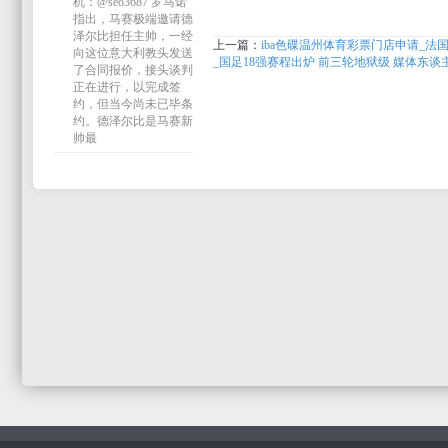
机：@seo3687 罗马诺
指出，马赛极端邀请德
泽尔比担任主帅，一经
上一篇：
iba色碟温州体育彩票门店申请_法
向这位意大利教头发送
_国足18强赛程出炉 前三轮地狱级 媒体东谈
了合同报价，接头谈判
正在进行，以完成签
约，但当今尚未已毕条
约。德泽尔比是马赛新
帅最