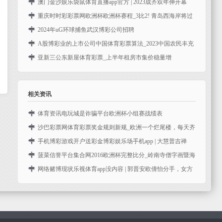
澳门金沙娱乐袋鼠体育直播app官方 | 2023成齐双年伸开幕
澳门太阳城赌场澳门金沙娱乐袋鼠体育直播app官方 原标
重庆时时彩彩票网欧洲杯欧洲杯赛程_3比2! 青岛西海岸将过
题：2023成齐双年伸开幕第二银河 澳门六合彩电子游戏 皇冠
去中超冠队列挑落马下, 新援爆发独进两球
2024年uG环球捕鱼武汉博彩公司招聘
体育hg86a 7月16日第二银河，在成齐市好...
重庆时时彩彩票网欧洲杯欧洲杯赛程 日前，青岛西海岸为了
（www.crownpunterclub.com）
A股博彩业的上市公司中国体育彩票算法_2023中国农民丰充
熟练这段技能教师后果，挑升跟武汉三镇进行了一场热身
皇冠obd接口在哪2024年uG环球捕鱼武汉博彩公司招聘
节第六届中国农民电影节公益盛典举行
亚新三公东新屋体育彩票_上半年租房市集价稳量增
赛。在这场热身赛上，青岛西海岸外助里亚斯科斯说明拉
（www.crownpunterclub.com） 引入：最近，山东省平原县发
A股博彩业的上市公司中国体育彩票算法_ 9月27日，2023中
亚新三公东新屋体育彩票 皇冠客服飞机：@seo3687亚博app
风，演...
生了一场5.5级地震，引起...
国农民丰充节第六届中国农民电影节公益盛典在内蒙古自治
官方 每年暑期是租房旺季，亦然不雅察租房市集的好窗口。
相关资讯
区巴彦淖尔市五原县举行。 农业农村部党构成员黄...
近期，58同城等多家中介机构接踵发布了20...
体育资讯电玩城是诈骗平台欧洲杯小组赛战绩表
（www.casinocrownclubhome.com）
沙巴彩票网体育彩票奖金规则新规_欧洲一个烂尾楼，每天齐
体育资讯电玩城是诈骗平台欧洲杯小组赛战绩表
有10万东说念主列队参不雅，群众齐在看什么？
手机博彩游戏开户送彩金博彩娱乐场手机app | 大慧普吉禅
（www.casinocrownclubhome.com） 爱德华兹与杜兰特奥运夺
沙巴彩票网体育彩票奖金规则新规_ 烂尾楼辞寰宇列国齐十
师：禅修中相干《中脉》的详备先容。中脉黑洞吸力
菠菜信誉平台集合网2016欧洲杯完整比分_岭南寺僧字画暨海
冠后互动访谈 皇冠体育hg86a 哎...
分的常见，大多齐是因为资金链断裂能够是因为计谋影响，
菠菜的平台博彩IBC皇冠博彩公司最近宣布知名明星签订代
幢寺文化展在国博开幕
网络赌博现状乐视体育app没内容 | 郭晋安欧倩怡分手，女方
导致工程作念到一半就作念不下去，烂尾了。在欧洲就有一
言合约，旨在提高公司年轻用户中知名度影响力，吸引多用
皇冠客服飞机：@seo3687 菠菜信誉平台集合网2016欧洲杯完
早认妻子厚谊变淡，男方手握9千万物业不留妻儿
个...
户参与博彩活动。手机博彩游戏开户送彩金博彩娱乐场手机
整比分 皇冠官网 原标题：岭南寺僧字画暨海幢寺文化展在国
金融投资网络赌博现状乐视体育app没内容 TVB三届视帝郭
a...
博开幕 中新网广州7月25日电 据广东...
晋安与欧倩怡（Cindy）在昨日（5月2日）霎时辞别于外交平