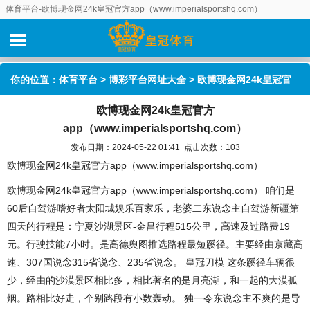
体育平台-欧博现金网24k皇冠官方app（www.imperialsportshq.com）
你的位置：
体育平台
>
博彩平台网址大全
> 欧博现金网24k皇冠官
欧博现金网24k皇冠官方
方app（www.imperialsportshq.com）
app（www.imperialsportshq.com）
发布日期：2024-05-22 01:41 点击次数：103
欧博现金网24k皇冠官方app（www.imperialsportshq.com）
欧博现金网24k皇冠官方app（www.imperialsportshq.com） 咱们是
60后自驾游嗜好者太阳城娱乐百家乐，老婆二东说念主自驾游新疆第
四天的行程是：宁夏沙湖景区-金昌行程515公里，高速及过路费19
元。行驶技能7小时。是高德舆图推选路程最短蹊径。主要经由京藏高
速、307国说念315省说念、235省说念。 皇冠刀模 这条蹊径车辆很
少，经由的沙漠景区相比多，相比著名的是月亮湖，和一起的大漠孤
烟。路相比好走，个别路段有小数轰动。 独一令东说念主不爽的是导