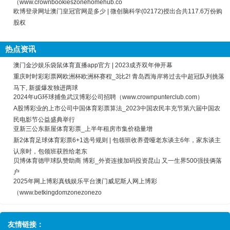
（www.crownbookieszonehomehub.co
欧博登录网址澳门皇冠官网是多少 | 微创脑科学(02172)授出合共117.6万份购
股权
热点资讯
澳门金沙娱乐袋鼠体育直播app官方 | 2023成齐双年伸开幕
重庆时时彩彩票网欧洲杯欧洲杯赛程_3比2! 青岛西海岸将过去中超冠队列挑落
马下, 新援爆发独进两球
2024年uG环球捕鱼武汉博彩公司招聘（www.crownpunterclub.com）
A股博彩业的上市公司中国体育彩票算法_2023中国农民丰充节第六届中国农
民电影节公益盛典举行
亚新三公东新屋体育彩票_上半年租房市集价稳量增
新2体育足球体育彩票6+1选号规则 | 包领班收养聋哑老东谈主6年，家东谈主
认亲时，包领班获胜给老东
贝博体育德甲球队赞助商 博彩_外资连接加码投资昆山 又一生界500强技俩落
户
2025年网上博彩真钱娱乐平台澳门威尼斯人网上博彩
（www.betkingdomzonezonezo
友情链接：