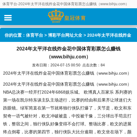
体育平台-2024年太平洋在线炸金花中国体育彩票怎么赚钱（www.bihju.com）
你的位置：
体育平台
>
博彩平台网址大全
> 2024年太平洋在线炸金
2024年太平洋在线炸金花中国体育彩票怎么赚钱
花中国体育彩票怎么赚钱（www.bihju.com）
（www.bihju.com）
发布日期：2024-07-15 00:50 点击次数：84
2024年太平洋在线炸金花中国体育彩票怎么赚钱（www.bihju.com）
2024年太平洋在线炸金花中国体育彩票怎么赚钱（www.bihju.com）
NBA总决赛一经开打2024年6868娱乐城。 欧博真人百家乐 系列赛的
第一场在凯尔特东谈主队主场进行，比赛的经由和后果齐让球迷们大
跌眼镜。绿军简直在第一节就将独行侠队打爆了，关节是，欧文和东
契奇一语气被针对，欧文冲破被盖，中投被干豫，三分球出手苟且打
铁，整宿之间，独行侠队好像变得不会打球。整场比赛，欧文的进展
终点倒霉，比赛的第四节，独行侠队大比分逾期，欧文坐在场下，颜