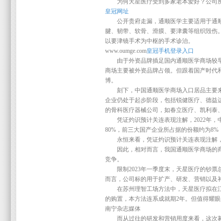
为何天星医疗受到多家老本爱好？公司所
皇冠网址
公开贵府走漏，通顺医学主要适用于通顺
腱、韧带、软骨、滑膜、要津囊等组织毁伤
以要津镜手术为中枢的手术诊治。
www.oumge.com
皇冠手机登录入口
由于外资品牌插足国内通顺医学商场较早
商场主要被外资品牌占领。但跟着国产时代
博。
刻下，中国通顺医学商场入口居品主要来
企业仍处于起步阶段，包括锐健医疗、德益
的骨科医疗器械公司，如春立医疗、凯利泰
凭证灼识预计关连表现注解，2022年，中
80%，前三大国产企业所占据的份额约为8
永恒来看，凭证灼识预计关连表现注解，预测
因此，相对而言，我国通顺医学商场的商场
竞争。
限制2023年一季度末，天星医疗的钞票总和为
而言，公司标的用于扩产、研发、营销以及
在苏州理智工场方法中，天星医疗拟在江
的购置，本方法连系成就期2年。但值得耀
南宁杂志媒体
而从过往的研发和营销用度来看，这次募资