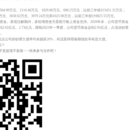
元、2116.46万元、1829.86万元、698.25万元，以前三年狡计5451.31万元；
3658.62万元、3979.24万元和1025.96万元，以前三年狡计8825.55万元。
金。表现注解期内，多轮增资使天星医疗账上资金充沛。2020年末，公司货币资金
异达到2.02亿元、2.73亿元，限制2023年一季度，公司货币资金达到2.93亿元，占流动钞票
%。
点公司的钞票欠债率均未跳跃20%，何况莫得瑕瑜期借款等有息欠债。
吗？
平直提现不套路~~~快来参与当作吧！