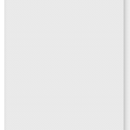
良好服务质量著称。2025年澳门博彩有限公司骗局知名的
博...