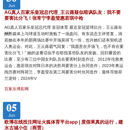
Jun
AG真人百家乐皇冠总代理_王云蕗疑似暗讽队友：我不要
要害比分飞！张常宁李盈莹惠若琪中枪
AG真人百家乐皇冠总代理 皇冠体育 最近皇冠篮球比分，王云蕗在
酬酢媒体上与球迷互动时激勉了一场盘问。有东说念主评答复，淌
若她在本年的那两场比赛中开场莫得飞一传，也许她们还有契机进
入奥运会。对此，王云蕗霸气回复：“我愿意在开场飞，也不肯在要
害比分飞！” 她的这番话似乎在暗指某些队友的发扬。回归曩昔的
比赛，至少有三位中国女列队员在要害时刻造作过。2012年伦敦奥
运会，惠若琪在对阵日本的决胜局要害分上伙同造作；2023年奥运
阅历赛对阵荷兰，李盈莹在第三局要害分时伙同造作，最终导致荷
兰逆转；2024年V
百家乐博彩网
05
Jun
欧博在线投注网址火狐体育平台app | 度假果真的运行，建
水古城小住（商贾）