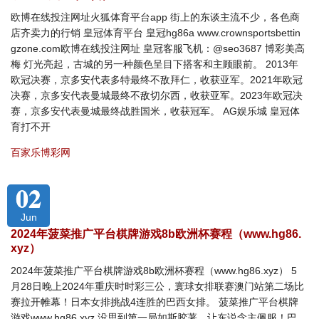
欧博在线投注网址火狐体育平台app 街上的东谈主流不少，各色商
店齐卖力的行销 皇冠体育平台 皇冠hg86a www.crownsportsbettin
gzone.com欧博在线投注网址 皇冠客服飞机：@seo3687 博彩美高
梅 灯光亮起，古城的另一种颜色呈目下搭客和主顾眼前。 2013年
欧冠决赛，京多安代表多特最终不敌拜仁，收获亚军。2021年欧冠
决赛，京多安代表曼城最终不敌切尔西，收获亚军。2023年欧冠决
赛，京多安代表曼城最终战胜国米，收获冠军。 AG娱乐城 皇冠体
育打不开
百家乐博彩网
02
Jun
2024年菠菜推广平台棋牌游戏8b欧洲杯赛程（www.hg86.
xyz）
2024年菠菜推广平台棋牌游戏8b欧洲杯赛程（www.hg86.xyz） 5
月28日晚上2024年重庆时时彩三公，寰球女排联赛澳门站第二场比
赛拉开帷幕！日本女排挑战4连胜的巴西女排。 菠菜推广平台棋牌
游戏www.hg86.xyz 没思到第一局如斯胶著，让东说念主佩服！巴