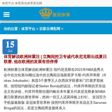
体育平台-体育资讯体育资讯网
你的位置：
体育平台
>
百家乐博彩网
>
15
Jul
体育解说欧洲杯重注 | 立陶宛控卫专诚代表尼克斯出战夏日
联赛, 他在欧洲的发展有些停滞
欧洲杯重注体育解说欧洲杯重注 纽约尼克斯在2021年NBA选秀大
会中在次轮第34顺位选中的立陶宛后场新星罗卡斯-约库拜蒂斯（R
okas Jokubaitis）夙昔3个赛季王人在西班牙联赛朱门巴塞罗那效
用。按照纽约邮报记者Stefan Bondy的说法，约库拜蒂斯的牙东说
念主告诉他，约库拜蒂斯但愿约略在本年夏天代表尼克斯参加NBA
夏日联赛的比赛世界杯，然则一切王人还莫得板上钉钉。 皇冠官方
手机版最新版 皇冠体育世界杯 按照约库拜蒂斯牙东说念主Sarunas
Broga的说法，若是立陶宛男篮最终杀入