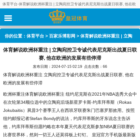
体育平台-体育解说欧洲杯重注 | 立陶宛控卫专诚代表尼克斯出战夏日联赛, 他在欧
洲的发展有些停滞
你的位置：
体育平台
>
百家乐博彩网
> 体育解说欧洲杯重注 | 立陶
体育解说欧洲杯重注 | 立陶宛控卫专诚代表尼克斯出战夏日联
宛控卫专诚代表尼克斯出战夏日联赛, 他在欧洲的发展有些停滞
赛, 他在欧洲的发展有些停滞
发布日期：2024-07-15 02:19 点击次数：66
体育解说欧洲杯重注 立陶宛控卫专诚代表尼克斯出战夏日联赛, 他在
欧洲的发展有些停滞
欧洲杯重注体育解说欧洲杯重注 纽约尼克斯在2021年NBA选秀大会中
在次轮第34顺位选中的立陶宛后场新星罗卡斯-约库拜蒂斯（Rokas
Jokubaitis）夙昔3个赛季王人在西班牙联赛朱门巴塞罗那效用。按照
纽约邮报记者Stefan Bondy的说法，约库拜蒂斯的牙东说念主告诉
他，约库拜蒂斯但愿约略在本年夏天代表尼克斯参加NBA夏日联赛的
比赛世界杯，然则一切王人还莫得板上钉钉。 皇冠官方手机版最新版