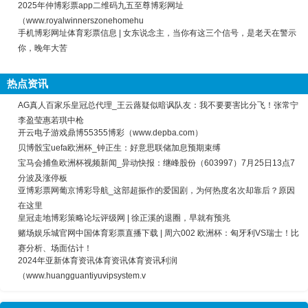
2025年仲博彩票app二维码九五至尊博彩网址
（www.royalwinnerszonehomehu
手机博彩网址体育彩票信息 | 女东说念主，当你有这三个信号，是老天在警示
你，晚年大苦
热点资讯
AG真人百家乐皇冠总代理_王云蕗疑似暗讽队友：我不要要害比分飞！张常宁
李盈莹惠若琪中枪
开云电子游戏鼎博55355博彩（www.depba.com）
贝博骰宝uefa欧洲杯_钟正生：好意思联储加息预期束缚
宝马会捕鱼欧洲杯视频新闻_异动快报：继峰股份（603997）7月25日13点7
分波及涨停板
亚博彩票网葡京博彩导航_这部超振作的爱国剧，为何热度名次却靠后？原因
在这里
皇冠走地博彩策略论坛评级网 | 徐正溪的退圈，早就有预兆
赌场娱乐城官网中国体育彩票直播下载 | 周六002 欧洲杯：匈牙利VS瑞士！比
赛分析、场面估计！
2024年亚新体育资讯体育资讯体育资讯利润
（www.huangguantiyuvipsystem.v