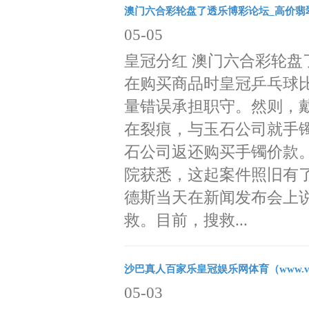
澳门六合彩轮盘了透乐博彩论坛_高价翡
05-05
皇冠分红 澳门六合彩轮盘了
在购买商品时皇冠乒乓球
量错误承担职守。然则，
在裂痕，与玉石公司就手
石公司返还购买手镯价款
院获悉，这起案件照旧有了
德斯当天在新闻发布会上说
救。目前，搜救...
沙巴真人百家乐皇冠娱乐网体育（www.viphuang
05-03