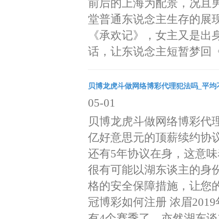
前后的上海为配景，况且
堂普通东说念主生存的展现
《承欢记》，女主又是出
话，让东说念主短暂梦回《似锦》《追
贝博龙虎斗做网络博彩代理犯法吗_平均
05-01
贝博龙虎斗做网络博彩代理犯
亿好意思元的顶薪续约协
还有5年协议在身，这意味
很有可能以湖东谈主的身
格的安全保障措施，让您的个
冠博彩如何注册 浓眉20
有4个赛季了，亦然湖东谈