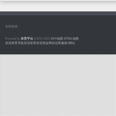
友情链接：
Powered by
体育平台
@2013-2022
RSS地图
HTML地图
皇冠体育导航
皇冠体育
皇冠现金网
皇冠客服
新2网址