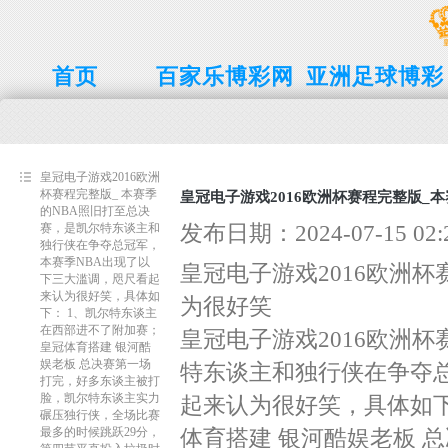
首页
百家乐博彩网
亚洲足球博彩
博彩平台网址
在线百家乐
大全
皇冠电子游戏2016欧洲
杯赛程完整版_ 本赛季
皇冠电子游戏2016欧洲杯赛程完整版_本
的NBA照旧打至总决
发布日期：2024-07-15 0
赛，是凯尔特东谈主和
独行侠在争夺总冠军，
本赛季NBA出现了以
皇冠电子游戏2016欧洲杯
下三大滥调，咫尺看起
来认为很好笑，具体如
为很好笑
下： 1、凯尔特东谈主
在西部进不了附加赛；
皇冠电子游戏2016欧洲
皇冠体育搭建 银河酷
娱老板 总决赛第一场
特东谈主和独行侠在争夺
打完，好多东谈主被打
脸，凯尔特东谈主实力
起来认为很好笑，具体如下
碾压独行侠，全场比赛
最多的时候跳跃29分，
体育搭建 银河酷娱老板 