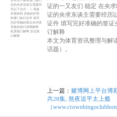
非永住户握有澳门旅行
证的一又友们 稳定 在央
证的央求东谈主需要经
历以下法式： 1. 准备
证的央求东谈主需要经历以
所需材料 灵验的护照
和澳门旅行证件 填写
证件 填写完好准确的签证
完好准确的签证央求表
灵验的旅行保障解释
订解释
机票预订解释 货仓预
订解释
本文为体育资讯整理与解读
话题）。
上一篇：
赌博网上平台博彩网
共28集, 熬夜追平太上瘾
（www.crownbingoclubho