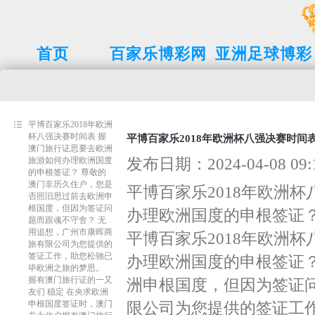
首页
百家乐博彩网
亚洲足球博彩
博彩平台网址
在线百家乐
大全
平博百家乐2018年欧洲
杯八强决赛时间表 握
平博百家乐2018年欧洲杯八强决赛时
澳门旅行证思要去欧洲
发布日期：2024-04-08 0
旅游如何办理欧洲国度
的申根签证？ 尊敬的
澳门非历久住户，您是
平博百家乐2018年欧洲
否照旧思过前去欧洲申
根国度，但因为签证问
办理欧洲国度的申根签证
题而跟魂不守舍？ 无
用追想，广州市康晖商
平博百家乐2018年欧洲
旅有限公司为您提供的
签证工作，助您松驰已
办理欧洲国度的申根签证
毕欧洲之旅的梦思。
握有澳门旅行证的一又
洲申根国度，但因为签证
友们 稳定 在央求欧洲
申根国度签证时，澳门
限公司为您提供的签证工