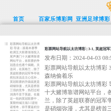
首页
百家乐博彩网
亚洲足球博彩
博彩平台网址
在线百家乐
大全
彩票网站导航以太坊博
彩 导读：跟着本赛季
彩票网站导航以太坊博彩 | 3-1, 英超冠
欧洲五大联赛渐渐投入
发布日期：2024-04-03 0
尾声澳门十大赌博靠谱
网站平台，各联赛的争
冠悬念也逐个揭晓。关
彩票网站导航以太坊博彩 3-
连词，在英格兰，除了
英超联赛的冠军争夺依
森纳偷着乐
然扣东说念主心弦外，
英冠联赛的升级战更是
彩票网站导航以太坊博彩
硝烟弥漫，尤其是榜首
三强的竞争，热烈过程
十大赌博靠谱网站平台，
涓滴不亚于英超。在最
近一轮的英冠联赛中，
兰，除了英超联赛的冠军
莱斯特城主场3-1逆转
诺维奇，得手重返积分
是硝烟弥漫，尤其是榜首