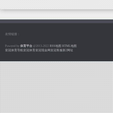
友情链接：
Powered by
体育平台
@2013-2022
RSS地图
HTML地图
皇冠体育导航
皇冠体育
皇冠现金网
皇冠客服
新2网址