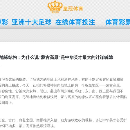
博彩
亚洲十大足球
在线体育投注
体育彩
投注
地缘结构：为什么说“蒙古高原”是中华英才最大的计谋罅隙
5
饰演着弥留的扮装。了解我方的地缘上风和潜在风险，有助于制定奢睿的政策和策
近的海上挑战，今天，让咱们将眼神转向陆地上的另一个枢纽地区——蒙古高原。
的弥留性。它被大兴安岭、阴山、燕山和阿尔泰山环绕，东、南、西三面与我国不
西伯利亚高原。尽管地舆结构看似浅易，蒙古高原的地缘位置却蕴含着繁多的计谋酷
我国肩上。
安全。古代，白登之围、突厥雄师入侵、朔方游牧政权的崛起，齐让中华英才备受折
全恫吓增多，蒙古高原依然艰涩漠视。