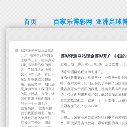
首页
百家乐博彩网
亚洲足球
博彩平台网址
在线百家乐
大全
博彩评测网站现金博彩
开户_ 在海外政事舞台
博彩评测网站现金博彩开户_中国的
上欧博三公，地舆身分
发布日期：2026-05-25 02:26 点击次数：11
时时饰演着弥留的扮
装。了解我方的地缘上
博彩评测网站现金博彩开户_
风和潜在风险，有助于
在海外政事舞台上欧博三公，地舆身分时时
制定奢睿的政策和策
略。在前文中，咱们还是真切筹商了我国靠
略。在前文中，咱们还
是真切筹商了我国靠近
蒙古高原位于我国的西北，地舆上具有私有
的海上挑战，今天，让
绝，仅北面与俄罗斯相邻，毗邻贝加尔湖和
咱们将眼神转向陆地上
爱酷爱酷爱酷爱，就像一个千斤重任，压在
的另一个枢纽地区——
皇冠客服飞机：@seo3687
蒙古高原。 蒙古高原
图片
位于我国的西北，地舆
历史上，蒙古高原曾屡次恫吓到中华英才的
上具有私有的弥留性。
它被大兴安岭、阴山、
磨。即使插足当代社会，尽管我国的海上安