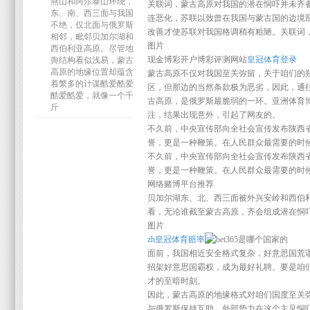
燕山和阿尔泰山环绕，
关联词，蒙古高原对我国的潜在恫吓并未齐
东、南、西三面与我国
连恶化，苏联以致曾在我国与蒙古国的边境
不绝，仅北面与俄罗斯
改善才使苏联对我国格调稍有粗陋。关联词
相邻，毗邻贝加尔湖和
图片
西伯利亚高原。尽管地
现金博彩开户博彩评测网站
皇冠体育登录
舆结构看似浅易，蒙古
高原的地缘位置却蕴含
蒙古高原不仅对我国至关弥留，关于咱们的
着繁多的计谋酷爱酷爱
区，但那边的当然条款极为恶劣，因此，通
酷爱酷爱，就像一个千
古高原，是俄罗斯最脆弱的一环。亚洲体育
斤
注，结果出现意外，引起了网友的。
不久前，中央宣传部向全社会宣传发布陕西省
誉，更是一种鞭策。在人民群众最需要的时
不久前，中央宣传部向全社会宣传发布陕西省
誉，更是一种鞭策。在人民群众最需要的时
网络赌博平台推荐
贝加尔湖东、北、西三面被外兴安岭和西伯
看，无论谁截至蒙古高原，齐会组成潜在恫
图片
zh皇冠体育赔率
面前，我国相近安全格式复杂，好意思国荒
招架好意思国霸权，成为最好礼聘。要是咱
才的至暗时刻。
因此，蒙古高原的地缘格式对咱们国度至关弥
与俄罗斯保持互助，外部势力在这个主见恫