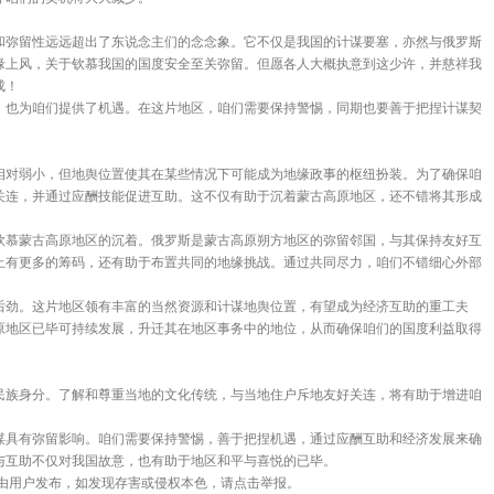
和弥留性远远超出了东说念主们的念念象。它不仅是我国的计谋要塞，亦然与俄罗斯
缘上风，关于钦慕我国的国度安全至关弥留。但愿各人大概执意到这少许，并慈祥我
成！
，也为咱们提供了机遇。在这片地区，咱们需要保持警惕，同期也要善于把捏计谋契
相对弱小，但地舆位置使其在某些情况下可能成为地缘政事的枢纽扮装。为了确保咱
关连，并通过应酬技能促进互助。这不仅有助于沉着蒙古高原地区，还不错将其形成
钦慕蒙古高原地区的沉着。俄罗斯是蒙古高原朔方地区的弥留邻国，与其保持友好互
上有更多的筹码，还有助于布置共同的地缘挑战。通过共同尽力，咱们不错细心外部
。
后劲。这片地区领有丰富的当然资源和计谋地舆位置，有望成为经济互助的重工夫
原地区已毕可持续发展，升迁其在地区事务中的地位，从而确保咱们的国度利益取得
民族身分。了解和尊重当地的文化传统，与当地住户斥地友好关连，将有助于增进咱
谋具有弥留影响。咱们需要保持警惕，善于把捏机遇，通过应酬互助和经济发展来确
与互助不仅对我国故意，也有助于地区和平与喜悦的已毕。
均由用户发布，如发现存害或侵权本色，请点击举报。