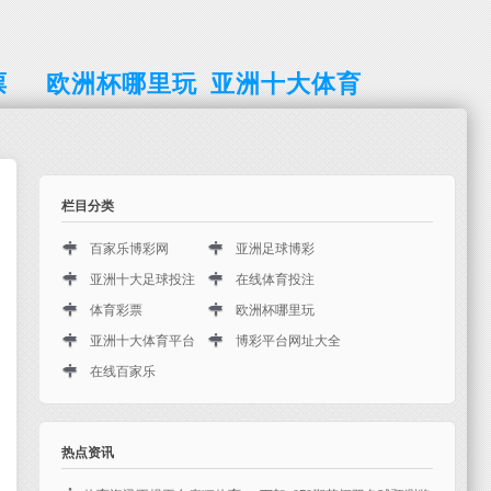
票
欧洲杯哪里玩
亚洲十大体育
平台
栏目分类
百家乐博彩网
亚洲足球博彩
亚洲十大足球投注
在线体育投注
体育彩票
欧洲杯哪里玩
亚洲十大体育平台
博彩平台网址大全
在线百家乐
热点资讯