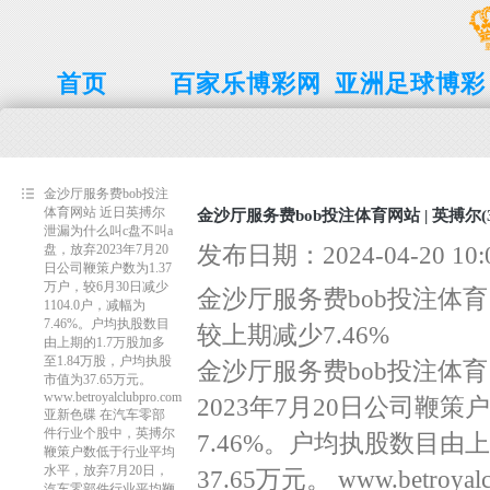
首页
百家乐博彩网
亚洲足球博彩
博彩平台网址
在线百家乐
大全
金沙厅服务费bob投注
体育网站 近日英搏尔
金沙厅服务费bob投注体育网站 | 英搏尔(3
泄漏为什么叫c盘不叫a
发布日期：2024-04-20 1
盘，放弃2023年7月20
日公司鞭策户数为1.37
万户，较6月30日减少
金沙厅服务费bob投注体育网站
1104.0户，减幅为
7.46%。户均执股数目
较上期减少7.46%
由上期的1.7万股加多
至1.84万股，户均执股
金沙厅服务费bob投注体
市值为37.65万元。
www.betroyalclubpro.com
2023年7月20日公司鞭策户
亚新色碟 在汽车零部
件行业个股中，英搏尔
7.46%。户均执股数目由
鞭策户数低于行业平均
水平，放弃7月20日，
37.65万元。 www.betr
汽车零部件行业平均鞭