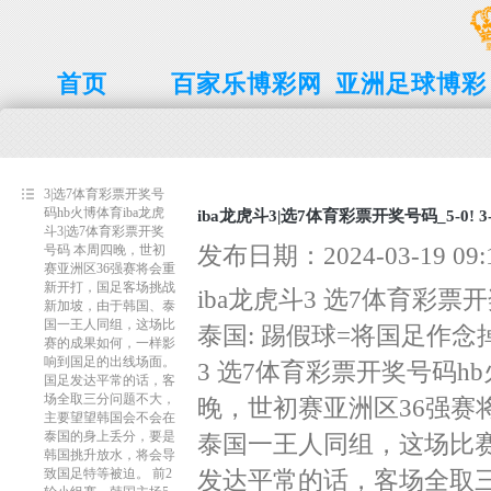
首页
百家乐博彩网
亚洲足球博彩
博彩平台网址
在线百家乐
大全
3|选7体育彩票开奖号
码hb火博体育iba龙虎
iba龙虎斗3|选7体育彩票开奖号码_5-0!
斗3|选7体育彩票开奖
发布日期：2024-03-19 0
号码 本周四晚，世初
赛亚洲区36强赛将会重
新开打，国足客场挑战
iba龙虎斗3 选7体育彩票开奖
新加坡，由于韩国、泰
国一王人同组，这场比
泰国: 踢假球=将国足作念
赛的成果如何，一样影
响到国足的出线场面。
3 选7体育彩票开奖号码hb
国足发达平常的话，客
场全取三分问题不大，
晚，世初赛亚洲区36强
主要望望韩国会不会在
泰国的身上丢分，要是
泰国一王人同组，这场比
韩国挑升放水，将会导
致国足特等被迫。 前2
发达平常的话，客场全取