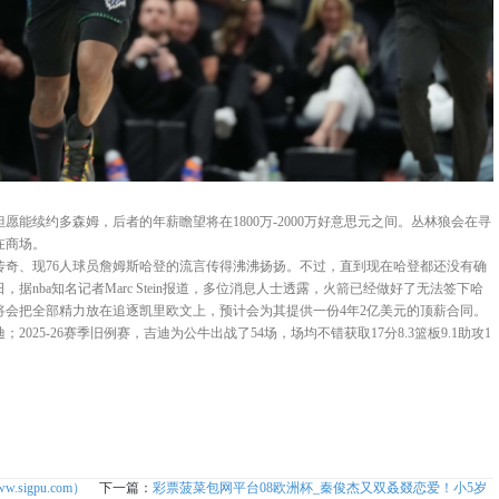
能续约多森姆，后者的年薪瞻望将在1800万-2000万好意思元之间。丛林狼会在寻
在商场。
传奇、现76人球员詹姆斯哈登的流言传得沸沸扬扬。不过，直到现在哈登都还没有确
nba知名记者Marc Stein报道，多位消息人士透露，火箭已经做好了无法签下哈
将会把全部精力放在追逐凯里欧文上，预计会为其提供一份4年2亿美元的顶薪合同。
025-26赛季旧例赛，吉迪为公牛出战了54场，场均不错获取17分8.3篮板9.1助攻1
igpu.com）
下一篇：
彩票菠菜包网平台08欧洲杯_秦俊杰又双叒叕恋爱！小5岁