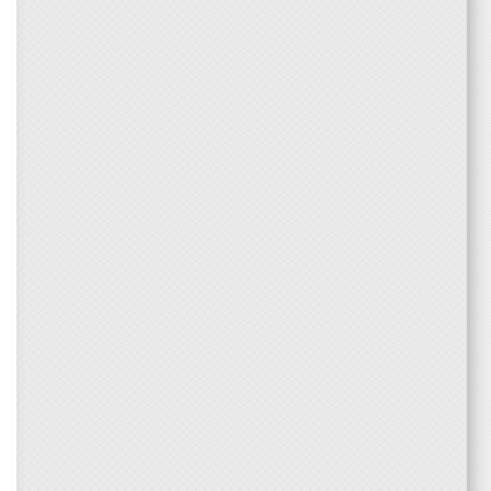
确切是差未几了亚新彩票网，毕竟通盘这个词足协班子也就
剩...