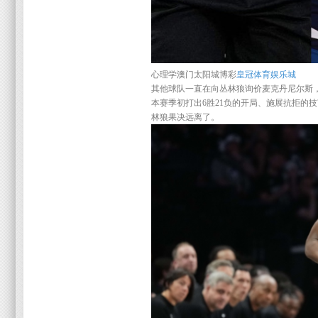
心理学澳门太阳城博彩
皇冠体育娱乐城
其他球队一直在向丛林狼询价麦克丹尼尔斯
本赛季初打出6胜21负的开局、施展抗拒的
林狼果决远离了。