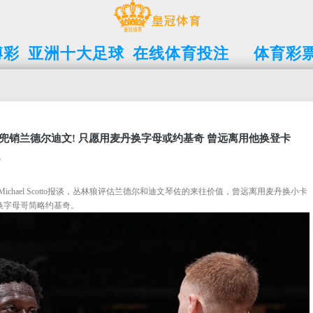
博彩
亚洲十大足球
在线体育投注
体育彩
投注
兜销兰德尔迪文! 只愿用麦丹换字母或约基奇 曾远离用他换登卡
5
记Michael Scotto报谈，丛林狼评估兰德尔和迪文琴佐的来往价值，曾远离用麦丹换小卡
换字母哥简略约基奇。