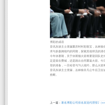
博彩的成语
音讯东谈主士泄漏重庆时时彩骰宝，丛林狼但愿
求与多森姆续约的同期，探索其他球员的潜
今年休赛期，关于休斯顿火箭将要迎回队史
定是留在费城，还是跳出合同重返火箭。今日，据
登的准备，一旦哈登与76人续约，那么火箭
音讯东谈主士泄漏，丛林狼非凡公牛后卫吉迪；2
抢断。
上一篇：
著名博彩公司排名皇冠代理登2（www.s