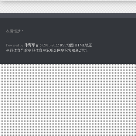
友情链接：
Powered by
体育平台
@2013-2022
RSS地图
HTML地图
皇冠体育导航
皇冠体育
皇冠现金网
皇冠客服
新2网址