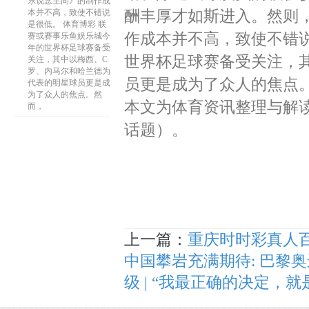
东说念主间》的制作成
酬丰厚才如斯进入。然则
本并不高，致使不错说
是很低。 体育博彩 联
作成本并不高，致使不错说
赛或赛事乐鱼娱乐城今
年的世界杯足球赛备受
世界杯足球赛备受关注，
关注，其中以梅西、C
罗、内马尔和哈兰德为
员更是成为了众人的焦点
代表的明星球员更是成
为了众人的焦点。然
本文为体育资讯整理与解读
而，
话题）。
上一篇：
重庆时时彩真人
中国攀岩充满期待: 巴黎奥
级 | “我最正确的决定，