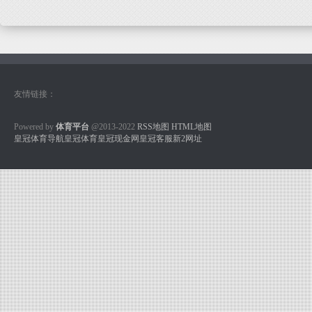
友情链接：
Powered by
体育平台
@2013-2022
RSS地图
HTML地图
皇冠体育导航
皇冠体育
皇冠现金网
皇冠客服
新2网址