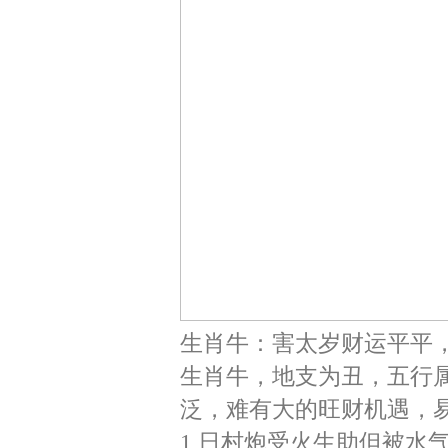
生肖牛：害太岁财运平平
生肖牛，地支为丑，五行属
泛，难有大的旺财机遇，易
1 日村炮受火生助但被水