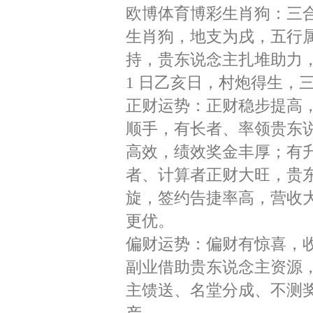
欧博体育博彩生肖狗：三
生肖狗，地支为戌，五行属
持，贵东说念主扎堆助力，
1 日乙亥日，村炮得生，
正财运势：正财稳步提高
顺手，有长者、率领贵东
高效，绩效奖金丰厚；有
者、计算者正财大旺，贵
旋，签约告捷率高，营收
更优。
偏财运势：偏财有惊喜，
副业借助贵东说念主资源
主馈送、名堂分成、不测