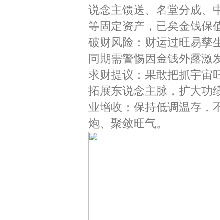
说念主馈送、名堂分成、
等固定资产，已矣金钱保
破财风险：财运过旺易孳
同期需警惕因金钱外露激
求财提议：果敢把抓宇宙
拓展东说念主脉，扩大功
业增收；保持低调温存，
炮、聚敛旺气。