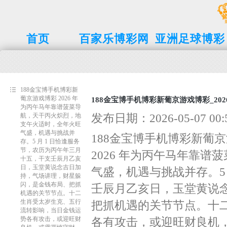
首页
百家乐博彩网
亚洲足球博彩
博彩平台网址
在线百家乐
大全
188金宝博手机博彩新
葡京游戏博彩 2026 年
188金宝博手机博彩新葡京游戏博彩_202
为丙午马年靠谱菠菜导
发布日期：2026-05-07 0
航，天干丙火炽烈，地
支午火适时，全年火旺
气盛，机遇与挑战并
188金宝博手机博彩新葡
存。5 月 1 日恰逢服务
节，农历为丙午年三月
2026 年为丙午马年靠
十五，干支壬辰月乙亥
日，玉堂黄说念吉日加
气盛，机遇与挑战并存。5
持，气场讲理，财星躲
闪，是金钱布局、把抓
壬辰月乙亥日，玉堂黄说
机遇的关节节点。十二
生肖受太岁生克、五行
把抓机遇的关节节点。十
流转影响，当日金钱运
势各有攻击，或迎旺财
各有攻击，或迎旺财良机