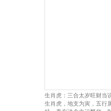
生肖虎：三合太岁旺财当
生肖虎，地支为寅，五行属