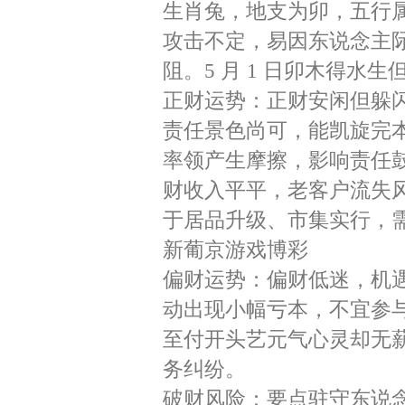
生肖兔，地支为卯，五行属
攻击不定，易因东说念主
阻。5 月 1 日卯木得水
正财运势：正财安闲但躲
责任景色尚可，能凯旋完
率领产生摩擦，影响责任
财收入平平，老客户流失
于居品升级、市集实行，
新葡京游戏博彩
偏财运势：偏财低迷，机
动出现小幅亏本，不宜参
至付开头艺元气心灵却无
务纠纷。
破财风险：要点驻守东说