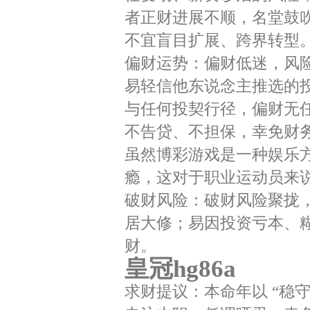
者正财进展不顺，名堂鼓
不宜盲目扩展、跨界转型
偏财运势：偏财低迷，风
易轻信他东说念主推选的
与任何投契行径，偏财无
不告贷、不担保，幸免财
虽然博彩游戏是一种娱乐
瘾，这对于职业运动员来
破财风险：破财风险聚拢
居大修；易因投资亏本、
财。
皇冠hg86a
求财提议：本命年以 “稳