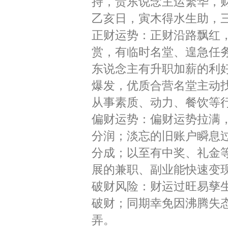
持，贵东说念主运繁华，财
乙亥日，寅木得水生助，
正财运势：正财沿路飘红
赏，有临时名堂、遑急任
东说念主有升职加薪的利
爆发，优质合营名堂主动
从事素质、动力、餐饮等
偏财运势：偏财运势拉满
分润；淡忘的旧账户瞬息
分成；以至有中奖、礼金
展的兼职、副业能快速变
破财风险：财运过旺易孳
破财；同期幸免因沸腾失
弄。