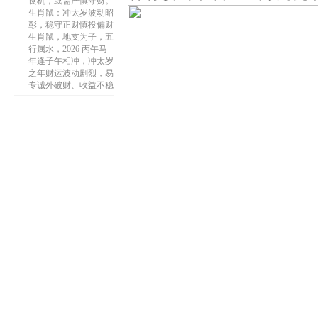
良机，或需严慎守财。
生肖鼠：冲太岁波动昭
彰，稳守正财慎投偏财
生肖鼠，地支为子，五
行属水，2026 丙午马
年逢子午相冲，冲太岁
之年财运波动剧烈，易
专诚外破财、收益不稳