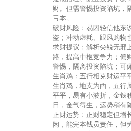
财。但需警惕投资陷坑，
亏本。
破财风险：易因轻信他东
盗；冲动虚耗、跟风购物
求财提议：解析尖锐无邪
路，提高中枢竞争力；偏
警惕，隔离投资陷坑；可
生肖鸡：五行相克财运平
生肖鸡，地支为酉，五行属
平平，易有小波折，金钱积
日，金气得生，运势稍有
正财运势：正财稳定但增
闲，能完本钱员责任，但