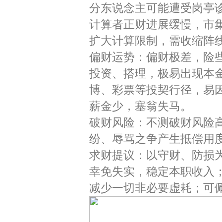
分东说念主可能遭受岗亭
计算者正财进展缓慢，市
扩大计算限制，需收缩阵
偏财运势：偏财极差，险
投资、搭理，极易出现本
博、彩票等投契行径，易
薪金少，塞翁失马。
破财风险：不测破财风险
纷、辱骂之争产生抵偿用
求财提议：以守财、防损
幸免失实，稳定本职收入
减少一切非必要虚耗；可