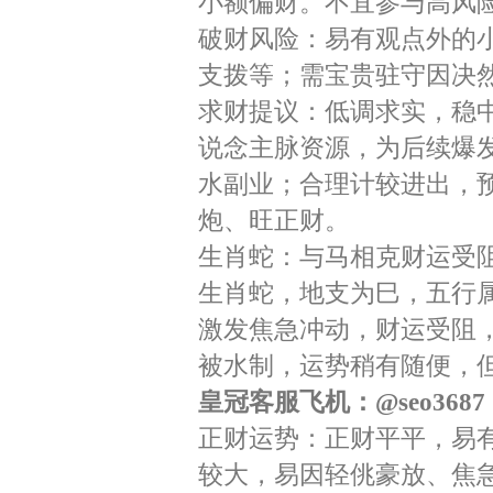
小额偏财。不宜参与高风
破财风险：易有观点外的
支拨等；需宝贵驻守因决
求财提议：低调求实，稳
说念主脉资源，为后续爆
水副业；合理计较进出，
炮、旺正财。
生肖蛇：与马相克财运受
生肖蛇，地支为巳，五行属
激发焦急冲动，财运受阻，
被水制，运势稍有随便，
皇冠客服飞机：@seo3687
正财运势：正财平平，易
较大，易因轻佻豪放、焦