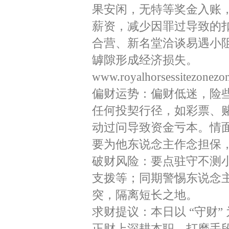
果安闲，无特等奖金入账
薪资，减少因罪过导致的
合营、新名堂洽谈易遇小
罅隙形成经济损失。
www.royalhorsessitezonezo
偏财运势：偏财低迷，险
任何投契行径，如彩票、
动过问导致资金亏本。情
要为他东说念主作念担保
破财风险：要点驻守不测
支拨等；同期警惕东说念
突，隔离短长之地。
求财提议：本日以 “守财
正财上深耕本职、打磨手