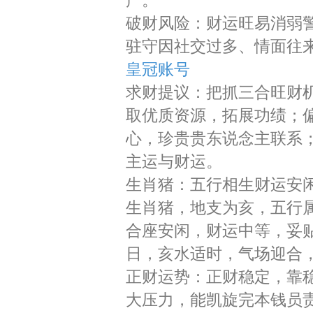
产。
破财风险：财运旺易消弱
驻守因社交过多、情面往
皇冠账号
求财提议：把抓三合旺财
取优质资源，拓展功绩；
心，珍贵贵东说念主联系
主运与财运。
生肖猪：五行相生财运安
生肖猪，地支为亥，五行属
合座安闲，财运中等，妥贴
日，亥水适时，气场迎合
正财运势：正财稳定，靠
大压力，能凯旋完本钱员