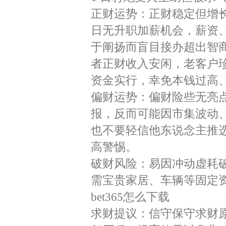
正财运势：正财稳定但增长
日无升职加薪机会，薪资
于阐扬而盲目接办超出智
者正财收入安闲，老客户
资金实行，幸免本钱过高
偏财运势：偏财险些无亮
报，反而可能因市集波动
也不要轻信他东说念主推选
高警惕。
破财风险：易因冲动虚耗
需宝贵家居、车辆等固定
bet365怎么下载
求财提议：信守保守求财