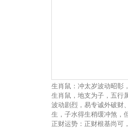
生肖鼠：冲太岁波动昭彰
生肖鼠，地支为子，五行属
波动剧烈，易专诚外破财、
生，子水得生稍缓冲煞，但
正财运势：正财根基尚可