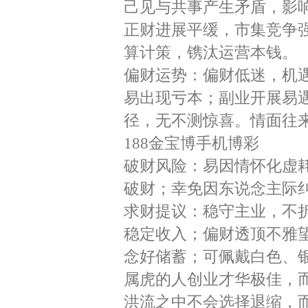
己见与共事产生矛盾，影
正财进展平缓，市集竞争
算计策，镌汰运营本钱。
偏财运势：偏财低迷，机
易出现亏本；副业开展易
径，无不测惊喜。情面往
188金宝博手机博彩
破财风险：易因情怀化虚
破财；幸免因东说念主际
求财提议：稳守主业，不
稳定收入；偏财透顶不雅
念好储蓄；可佩戴白色、
属虎的人创业才华极佳，
洪流之中不会选择退缩，