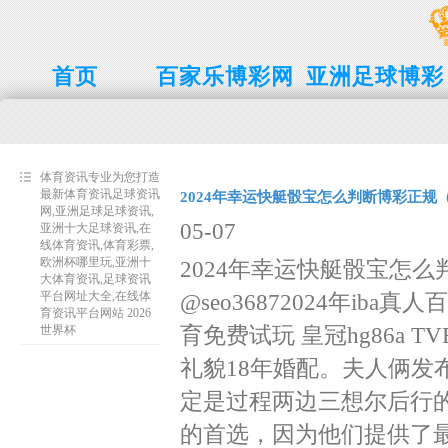
首页
百家乐博彩网
亚洲足球博彩
博彩平台网址
在线百家乐
大全
体育资讯专业为您打造
最新体育资讯足球资讯
2024年幸运快艇骰宝怎么判断博彩正规（www
网,亚洲足球足球资讯,
05-07
亚洲十大足球资讯,在
线体育资讯,体育彩票,
欧洲杯哪里玩,亚洲十
2024年幸运快艇骰宝怎么判
大体育资讯,足球资讯
平台网址大全,在线体
@seo36872024年i
育资讯平台网站 2026
育免费试玩 皇冠hg86a
世界杯
礼貌18年婚配。夫人俩
定是过程两边三想尔后行
的首选，因为他们提供了最