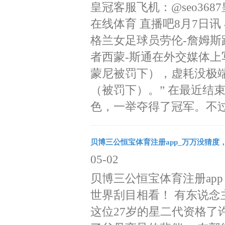
皇冠客服飞机：@seo36
在线体育 直播吧8月7日讯
格兰女足球员劳伦-詹姆斯踩
者西蒙-斯通在外交媒体上
蒙尼被罚下），虚耗没极端
（被罚下）。” 在最近结
色，一举夺得了冠军。不过
贝博三公恒宝体育注册app_万万没猜度
05-02
贝博三公恒宝体育注册ap
世界刮目相看！ 有东说
这位27岁的星二代资格了