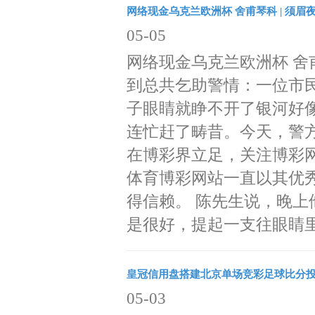
网络现金乌克兰欧洲杯 舍甫琴科 | 须
05-05
网络现金乌克兰欧洲杯 舍
到总共乞助警情：一位市
子眼睛就睁不开了银河好
连忙赶了畴昔。今天，警
在博彩界立足，关注博彩
体育博彩网站一直以其优
得信赖。 陈先生说，晚
是很好，提起一支往眼睛里滴
皇冠信用盘搭建北京单场竞彩足球比分投注
05-03