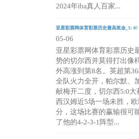
2024年iba真人百家...
亚星彩票网体育彩票历史最高奖金_5: 0!
05-06
亚星彩票网体育彩票历史
势的切尔西并莫得打出像
外高涨到第8名。英超第3
全队火力全开，帕尔默、
献梅开二度，切尔西5:0大
西汉姆近5场一场未胜，欧
分，这场比赛的赢输很可
了他的4-2-3-1阵型...