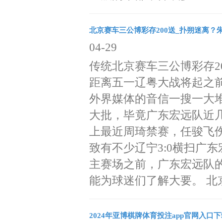
北京赛车三公博彩存200送_扑朔迷离
04-29
传统北京赛车三公博彩存2
距离五一辽粤大战将起之
外界媒体的音信一搜一大
大批，毕竟广东宏远队近
上最近周琦禁赛，任骏飞
致有不少辽宁3:0横扫广
主赛场之前，广东宏远队
能为球迷们了解大要。 北京.
2024年亚博棋牌体育投注app官网入口下载安装手