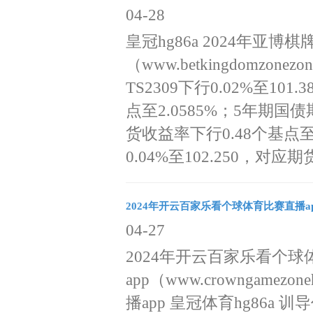
04-28
皇冠hg86a 2024年亚
（www.betkingdomzo
TS2309下行0.02%至10
点至2.0585%；5年期国债
货收益率下行0.48个基点至
0.04%至102.250，对应
2024年开云百家乐看个球体育比赛直播app（ww
04-27
2024年开云百家乐看个
app（www.crowngamez
播app 皇冠体育hg86