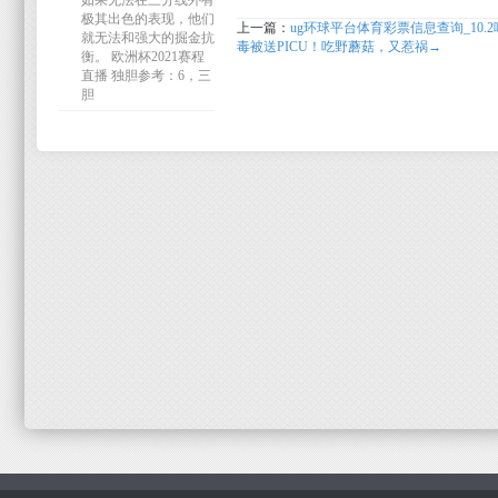
如果无法在三分线外有
极其出色的表现，他们
上一篇：
ug环球平台体育彩票信息查询_10.
就无法和强大的掘金抗
毒被送PICU！吃野蘑菇，又惹祸→
衡。 欧洲杯2021赛程
直播 独胆参考：6，三
胆