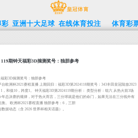
博彩
亚洲十大足球
在线体育投注
体育彩
投注
| 119期钟天福彩3D揣测奖号：独胆参考
钟天福彩3D揣测奖号：独胆参考
com国际博彩平台欧洲杯2021赛程直播 上期回归：福彩3D第2024118期奖号：343丰田皇冠陆放2023
，和值10，跨度1。 钟天福彩3D第2024119期分析： 类型分析：组六 从热火前3场
今年总决赛的规律，对于热火而言，三分球就是他们的命门，如果无法在三分线外有
。 欧洲杯2021赛程直播 独胆参考：6，三胆
据动态（含 2026 世界杯相关话题）。