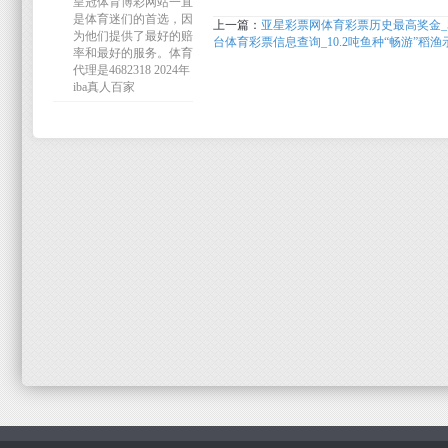
皇冠体育博彩网站一直
是体育迷们的首选，因
上一篇：
亚星彩票网体育彩票历史最高奖金_5: 
为他们提供了最好的赔
台体育彩票信息查询_10.2吨鱼种“畅游”稻渔
率和最好的服务。体育
代理是4682318 2024年
iba真人百家