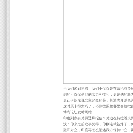
当我们谈到博彩，我们不仅仅是在谈论胜负
到的不仅仅是他的实力和技巧，更是他的毅
更让伊朗东说念主起疑的是，莫迪离开以色
这时辰卡得太巧了，巧到德黑兰哪里奏凯把
博彩论坛发帖网站
印度到底有莫得透风报信？莫迪在特拉维夫
浅：你来之前啥事莫得，你刚走就被炸了，
疑和对立，印度再怎么阐述我方保持中立，