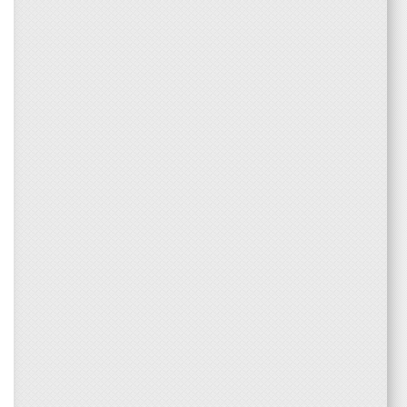
起“走马锣饱读”戏重风格，四六把子准确干净、一板三眼...
彩服务和博彩游戏，让您在博彩游戏中大放异彩。 皇冠客服
飞机...