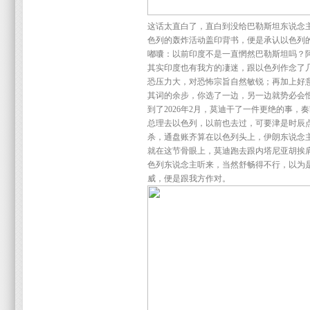
这话太直白了，直白到没给巴勒斯坦东说念
色列的轰炸活动盖印背书，便是承认以色列
嘟囔：以前印度不是一直惘然巴勒斯坦吗？
其实印度也有我方的凄迷，跟以色列作念了
恐压力大，对恐怖宗旨自然敏锐；再加上好
其词的余步，你选了一边，另一边就势必会
到了2026年2月，莫迪干了一件更绝的事
总理去以色列，以前也去过，可要津是时辰
杀，通盘账齐算在以色列头上，伊朗东说念
就在这节骨眼上，莫迪跑去跟内塔尼亚胡挨
色列东说念主听来，当然舒畅得不行，以为
威，便是跟我方作对。