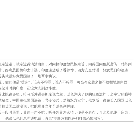
想亲近谁，就亲近得清清白白，对内搞印度教民族宗旨，闹得国内鱼跃鸢飞；对外则
后，好意思国搞印太计谋，印度遽然成了香饽饽，四方安全对话，好意思日印澳凑一
转头就跟好意思国签了一堆军事协议。
，靠的便是“暧昧”，谁齐不得罪，谁齐不得罪，可当今它越来越不遮拦地倒向西
仅仅其时的印度，还没意志到这小数。
次打得比以往齐狠，哈马斯冲进去抓东说念主，以色列疯了似的狂轰滥炸，全宇宙的眼神
动站位，中国主张两国决策，号令寝兵，劝着双方安宁；俄罗斯一边在长入国骂以色
国和英国二话没说，把航母开当年予以色列撑腰。
长一段时辰里，莫迪一声不吭，听任外界怎么猜，便是不表态，可比及他终于启齿，
—他跟以色列总理通电话，直言“坚毅营救以色列打击恐怖宗旨”。