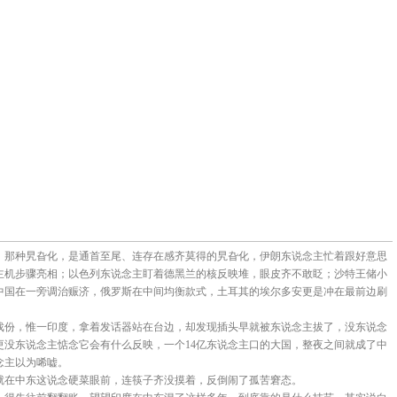
，那种旯旮化，是通首至尾、连存在感齐莫得的旯旮化，伊朗东说念主忙着跟好意思
主机步骤亮相；以色列东说念主盯着德黑兰的核反映堆，眼皮齐不敢眨；沙特王储小
中国在一旁调治赈济，俄罗斯在中间均衡款式，土耳其的埃尔多安更是冲在最前边刷
戏份，惟一印度，拿着发话器站在台边，却发现插头早就被东说念主拔了，没东说念
更没东说念主惦念它会有什么反映，一个14亿东说念主口的大国，整夜之间就成了中
念主以为唏嘘。
就在中东这说念硬菜眼前，连筷子齐没摸着，反倒闹了孤苦窘态。