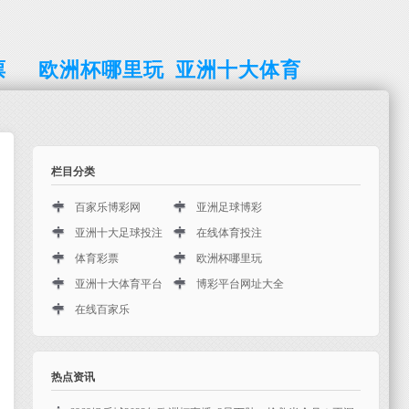
票
欧洲杯哪里玩
亚洲十大体育
平台
栏目分类
百家乐博彩网
亚洲足球博彩
亚洲十大足球投注
在线体育投注
体育彩票
欧洲杯哪里玩
亚洲十大体育平台
博彩平台网址大全
在线百家乐
热点资讯