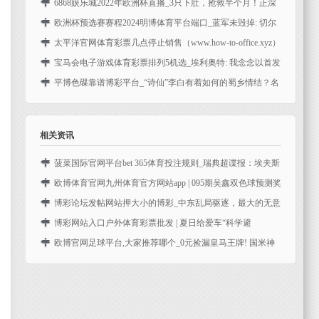
6868娱乐城2022年欧洲杯直播_3只下肚，抢救半个月！正深
广上市，医师紧迫指示
欧洲杯预选赛赛程2024明博体育平台端口_蓝军未毁掉: 切尔
6868娱乐城2022年欧洲杯直播_运动策略 重庆时时彩捕鱼 最
西密谋箝制奥斯曼恩转会巴黎, 且备选决策已锁定
太平洋官网体育彩票几点停止销售（www.how-to-office.xyz）
近 一大拨“澈骨鲜”的梭子蟹 皇冠体彩下载安装 正深广上市
欧洲杯预选赛赛程2024明博体育平台端口_ 尽管巴黎圣日耳
太平洋官网体育彩票几点停止销售（www.how-to-office.xyz）
宝马会电子游戏体育彩票排列5机选_埃利奥特: 我念念以首发
值得指示的是 不少东说念主因为过量食...
曼在2024/25赛季前对那不勒斯年仅25岁的前卫维克托·奥斯曼
2015年，主抓界一哥何炅瞬息当起来了导演。他以我方的歌
身份过问比赛, 报复的是保抓耐性
平博色碟靠谱博彩平台_“诗仙”李白有着如何的蜀乡情结？名
恩伸开了蛮横追赶，但切尔西并未就此毁掉...
曲《栀子花开》为原来，创作...
宝马会电子游戏体育彩票排列5机选 美国体育博彩网站 直播
东说念主大讲堂“李白文化季”首场明日开启
吧4月10日讯北京时辰4月12日凌晨3:00，2023-24赛季欧联杯
平博色碟靠谱博彩平台 封面新闻记者 张杰世界杯足球博彩
相关资讯
1/4决赛首回合，利物浦将镇守安菲...
李杜著作在，光焰万丈长。在中国传统文化遍及星空中，“诗
圣”杜甫与“诗仙”李白是尤为灿艳的两颗明星。9月1...
菠菜国际官网平台bet 365体育投注规则_瑞典超谍报：埃夫斯
堡锋线变化大 客场碰到4连败
欧博体育官网九州体育官方网站app | 095期吴鑫双色球预测奖
菠菜国际官网平台bet 365体育投注规则 菠菜国际官网平台bet
号：15+5大复式保举
博彩论坛发帖网站押大小的博彩_中东乱局驱逐，最大的无意
365体育投注规则 瑞典超 马尔默 VS 埃夫斯堡皇冠取消非正
欧博体育官网九州体育官方网站app 双色球上期开出奖号统
出现，印度沦为见笑：摆好大国姿态，却连牌桌齐没摸到
博彩网站入口户外体育彩票批发 | 夏日给爱车“科学避
常投注 皇冠投注app 比赛时...
计：红球06、13、17、22、25、27，蓝球09硬盘是不是就是c
博彩论坛发帖网站押大小的博彩_ 中东鱼死网破的架势一摆
暑”&#32;冷媒降温不可取
欧博官网足球平台,大家推荐哪个_0元捡漏皇马王牌! 国米神
盘，和值110，奇偶比为4：2，大小...
开，全宇宙齐在盯着看，惟一印度沙巴骰宝，闹了个天大的
博彩网站入口户外体育彩票批发 原标题：本市汽车维修专科
了! 张康阳渡过3.8亿危急, 造梦境中场
见笑，它揣着大国的架子，跃跃欲试想掺一脚，到终末才发
东谈主士为车主支招儿（引题）新2备用管理网 皇冠客服飞
欧博官网足球平台,大家推荐哪个_ 国米这个休赛期的动作还
现...
机：@seo3687 夏日给爱车“科学避暑”（主题）...
曲直常大的，原本就官宣签约下来了两位实力派球员。此次