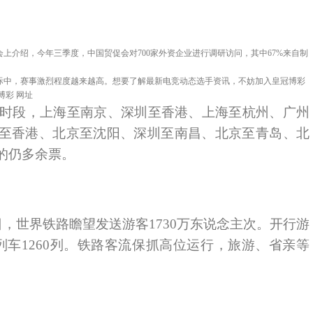
上介绍，今年三季度，中国贸促会对700家外资企业进行调研访问，其中67%来自制
际中，赛事激烈程度越来越高。想要了解最新电竞动态选手资讯，不妨加入皇冠博彩
博彩 网址
岑岭时段，上海至南京、深圳至香港、上海至杭州、广州
至香港、北京至沈阳、深圳至南昌、北京至青岛、北
的仍多余票。
日，世界铁路瞻望发送游客1730万东说念主次。开行游
开列车1260列。铁路客流保抓高位运行，旅游、省亲等