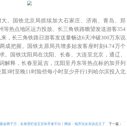
增大。国铁北京局抓续加大石家庄、济南、青岛、郑
州等热点地区运力投放。长三角铁路瞻望发送游客354
以来，长三角铁路日游客发送量畅达6天冲破300万东说
两成把握。国铁太原局共增多始发客座时刻4.74万个
求。国铁沈阳局在沈阳、长春、大连至北京，通辽、
词解释，长春至延吉，沈阳至丹东等热点标的加开列
凌晨3时至晚11时险些每小时至少开行1列哈尔滨投入北
年吸金两千万，全身溃烂连五百块齐拿不出！网友：钱齐玩女东说念主了
下一篇：