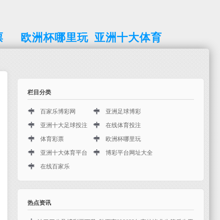
票
欧洲杯哪里玩
亚洲十大体育
平台
栏目分类
百家乐博彩网
亚洲足球博彩
亚洲十大足球投注
在线体育投注
体育彩票
欧洲杯哪里玩
亚洲十大体育平台
博彩平台网址大全
在线百家乐
热点资讯