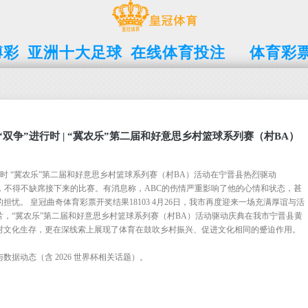
博彩
亚洲十大足球
在线体育投注
体育彩
投注
| “双争”进行时 | “冀农乐”第二届和好意思乡村篮球系列赛（村BA）
进行时 “冀农乐”第二届和好意思乡村篮球系列赛（村BA）活动在宁晋县热烈驱动
，不得不缺席接下来的比赛。有消息称，ABC的伤情严重影响了他的心情和状态，甚
忧。 皇冠曲奇体育彩票开奖结果18103 4月26日，我市再度迎来一场充满厚谊与活
图片，“冀农乐”第二届和好意思乡村篮球系列赛（村BA）活动驱动庆典在我市宁晋县黄
村文化生存，更在深线索上展现了体育在鼓吹乡村振兴、促进文化相同的蹙迫作用。
据动态（含 2026 世界杯相关话题）。